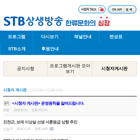
프로그램
다시보기
채널안내
편성표
STB소개
후원안내
프로그램게시판 모아
공지사항
시청자게시판
보기
시청자 게시판
2,425개(1/122페이지)
<시청자 게시판> 운영원칙을 알려드립니다.
박한
2018.04.12
조회 151574
|
|
진천군, 보재 이상설 선생 서훈등급 상향 추진
신상구
2024.11.28
조회 1634
|
|