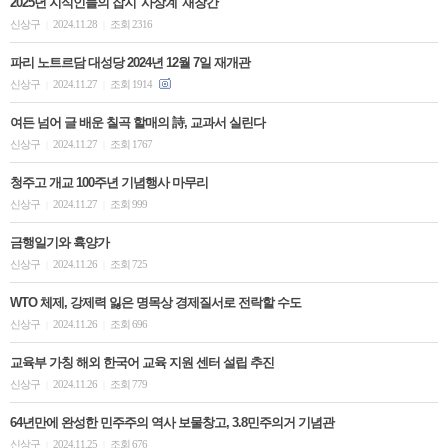
2025년 지식인들의 잡지 '사상계' 재창간
신상구
2024.11.28
조회 2316
|
|
파리 노트르담 대성당 2024년 12월 7일 재개관
신상구
2024.11.27
조회 1914
|
|
여든 넘어 글 배운 칠곡 할매의 詩, 교과서 실린다
신상구
2024.11.27
조회 1767
|
|
청주고 개교 100주년 기념행사 마무리
신상구
2024.11.27
조회 999
|
|
금행일기와 휵양가
신상구
2024.11.26
조회 725
|
|
WTO 체제, 강제력 잃은 명목상 경제질서로 전락할 수도
신상구
2024.11.26
조회 696
|
|
교육부 가칭 해외 한국어 교육 지원 센터 설립 추진
신상구
2024.11.26
조회 779
|
|
64년만에 완성한 민주주의 역사 보물창고, 3.8민주의거 기념관
신상구
2024.11.25
조회 676
|
|