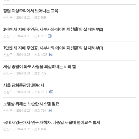
정답 지상주의에서 벗어나는 교육
신상구
2024.11.25
조회 689
|
|
1만엔 새 지폐 주인공, 시부사와 에이이치 淸富의 삶 대해부(2)
신상구
2024.11.25
조회 797
|
|
1만엔 새 지폐 주인공, 시부사와 에이이치 淸富의 삶 대해부(1)
신상구
2024.11.25
조회 1025
|
|
세상 종말이 와도 사랑을 되살려내는 시의 힘
신상구
2024.11.24
조회 705
|
|
서울 광화문광장 100년사
신상구
2024.11.24
조회 1517
|
|
노벨상 위해선 느슨한 시스템 필요
신상구
2024.11.23
조회 714
|
|
국내 서양근대사 연구 개척자, 나종일 서울대 명예교수 별세
신상구
2024.11.23
조회 696
|
|