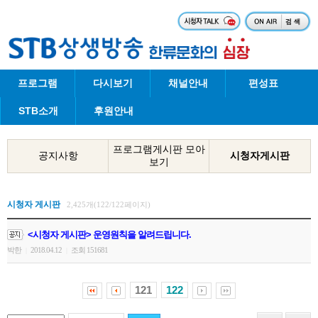
프로그램
다시보기
채널안내
편성표
STB소개
후원안내
프로그램게시판 모아
공지사항
시청자게시판
보기
시청자 게시판
2,425개(122/122페이지)
<시청자 게시판> 운영원칙을 알려드립니다.
박한
2018.04.12
조회 151681
|
|
121
122