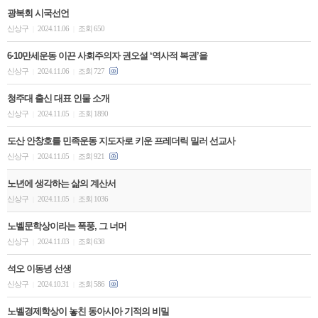
광복회 시국선언
신상구
2024.11.06
조회 650
|
|
6·10만세운동 이끈 사회주의자 권오설 ‘역사적 복권’을
신상구
2024.11.06
조회 727
|
|
청주대 출신 대표 인물 소개
신상구
2024.11.05
조회 1890
|
|
도산 안창호를 민족운동 지도자로 키운 프레더릭 밀러 선교사
신상구
2024.11.05
조회 921
|
|
노년에 생각하는 삶의 계산서
신상구
2024.11.05
조회 1036
|
|
노벨문학상이라는 폭풍, 그 너머
신상구
2024.11.03
조회 638
|
|
석오 이동녕 선생
신상구
2024.10.31
조회 586
|
|
노벨경제학상이 놓친 동아시아 기적의 비밀