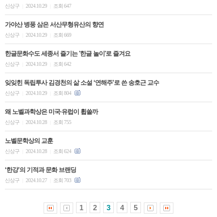
신상구
2024.10.29
조회 647
|
|
가야산 병풍 삼은 서산무형유산의 향연
신상구
2024.10.29
조회 669
|
|
한글문화수도 세종서 즐기는 '한글 놀이'로 즐겨요
신상구
2024.10.29
조회 642
|
|
잊잊힌 독립투사 김경천의 삶 소설 ‘연해주’로 쓴 송호근 교수
신상구
2024.10.29
조회 804
|
|
왜 노벨과학상은 미국·유럽이 휩쓸까
신상구
2024.10.28
조회 755
|
|
노벨문학상의 교훈
신상구
2024.10.28
조회 624
|
|
‘한강’의 기적과 문화 브랜딩
신상구
2024.10.27
조회 703
|
|
1
2
3
4
5