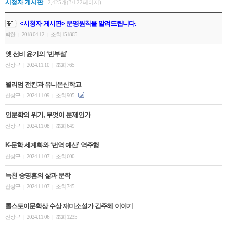
시청자 게시판
2,425개(3/122페이지)
<시청자 게시판> 운영원칙을 알려드립니다.
박한
2018.04.12
조회 151865
|
|
옛 선비 윤기의 ‘빈부설’
신상구
2024.11.10
조회 765
|
|
윌리엄 전킨과 유니온신학교
신상구
2024.11.09
조회 905
|
|
인문학의 위기, 무엇이 문제인가
신상구
2024.11.08
조회 649
|
|
K-문학 세계화와 ‘번역 예산’ 역주행
신상구
2024.11.07
조회 600
|
|
늑천 송명흠의 삶과 문학
신상구
2024.11.07
조회 745
|
|
톨스토이문학상 수상 재미소설가 김주혜 이야기
신상구
2024.11.06
조회 1235
|
|