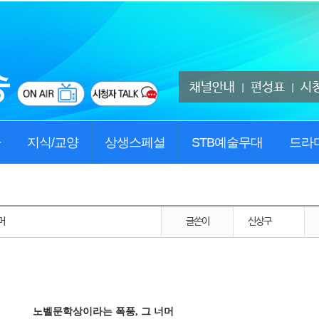
채널안내
편성표
시
|
|
사
지식/교양
상생스페셜
STB예술무대
드라
머
글쓴이
신상구
 폭풍, 그 너머