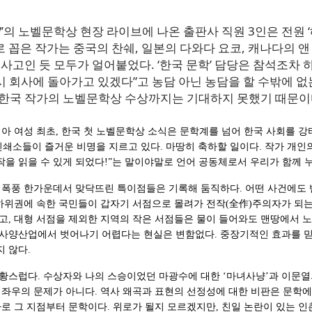
TV’의 노벨문학상 현장 라이브에 나온 출판사 직원 3인은 전원 
 꼽은 작가는 중국의 찬쉐, 일본의 다와다 요코, 캐나다의 앤
 사고인 듯 모두가 얼어붙었다. ‘한국 문학’ 담당은 참석조차 
 회사에 돌아가고 있겠다”고 농담 아닌 농담을 할 수밖에 없는
’ 한국 작가의 노벨문학상 수상까지는 기대하지 못했기 때문이
아 여성 최초, 한국 첫 노벨문학상 소식은 문학계를 넘어 한국 사회를 강
 인쇄소들이 즐거운 비명을 지르고 있다. 마땅히 축하할 일이다. 작가 개인
작을 읽을 수 있게 되었다!”는 말이야말로 언어 공동체로서 우리가 함께 
 폭풍 한가운데서 맞닥뜨린 특이점들은 기록해 둠직하다. 어떤 사건에도 
최하위권에 속한 국민들이 갑자기 서점으로 몰려가 전작(全作)주의자가 되는
고, 대형 서점을 제외한 지역의 작은 서점들은 물이 들어와도 맨땅에서 
사양산업에서 벗어나기 어렵다는 현실은 변함없다. 중장기적인 효과를 믿
 않다.
황스럽다. 수상자와 나의 스승이었던 마광수에 대한 ‘마녀사냥’과 이문열의
 좌우의 문제가 아니다. 역사 왜곡과 표현의 선정성에 대한 비판은 문학
로 그 지점부터 문학이다. 위로가 될지 모르겠지만, 친일 논란이 있는 인