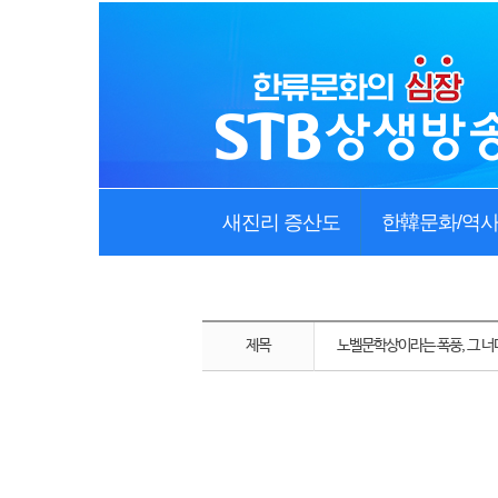
새진리 증산도
한韓문화/역
제목
노벨문학상이라는 폭풍, 그 너
노벨문학상이라는