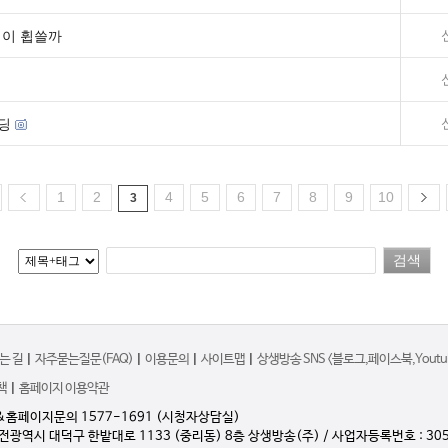
럽이 휩쓸까
딩
1
2
4
5
6
7
8
9
10
3
는 길
|
자주묻는질문(FAQ)
|
이용문의
|
사이트맵
|
상생방송 SNS <블로그,페이스북,Youtub
책
|
홈페이지 이용약관
&홈페이지문의 1577-1691 (시청자상담실)
대전광역시 대덕구 한밭대로 1133 (중리동) 8층 상생방송(주) / 사업자등록번호 : 305