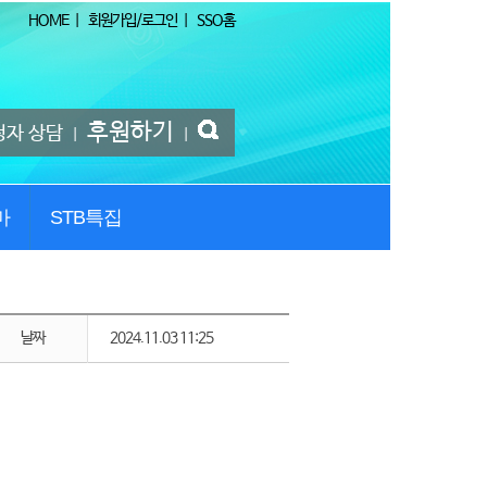
HOME
|
회원가입/로그인
|
SSO홈
후원하기
청자 상담
|
|
마
STB특집
날짜
2024.11.03 11:25