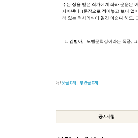
주는 상을 받은 작가에게 좌파 운운은 
자아낸다. (문장으로 적어놓고 보니 얼마
러 있는 역사의식이 일견 아쉽다 해도, 
<참고문
1. 김별아, "
노벨문학상이라는 폭풍, 그 너머
댓글
0
개
|
엮인글
0
개
공지사항