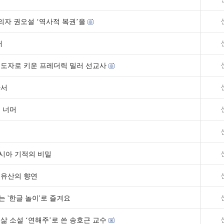
의자 권오설 ‘역사적 복권’을
개
지도자로 키운 프레더릭 밀러 선교사
산서
 너머
시아 기적의 비밀
형유산의 향연
 '한글 놀이'로 즐겨요
삶 소설 ‘연해주’로 쓴 송호근 교수