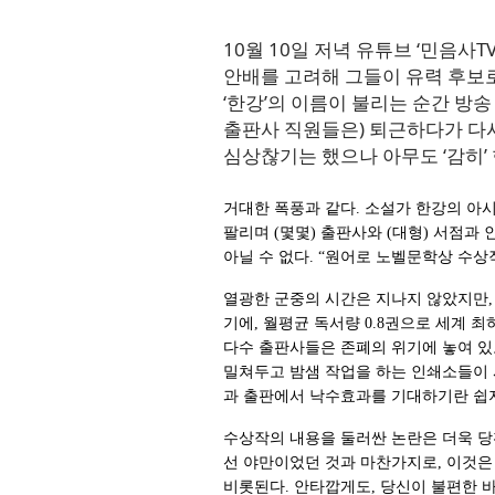
10월 10일 저녁 유튜브 ‘민음사
안배를 고려해 그들이 유력 후보로
‘한강’의 이름이 불리는 순간 방송
출판사 직원들은) 퇴근하다가 다시
심상찮기는 했으나 아무도 ‘감히
거대한 폭풍과 같다. 소설가 한강의 아시
팔리며 (몇몇) 출판사와 (대형) 서점과
아닐 수 없다. “원어로 노벨문학상 수상
열광한 군중의 시간은 지나지 않았지만,
기에, 월평균 독서량 0.8권으로 세계 
다수 출판사들은 존폐의 위기에 놓여 있
밀쳐두고 밤샘 작업을 하는 인쇄소들이 
과 출판에서 낙수효과를 기대하기란 쉽지
수상작의 내용을 둘러싼 논란은 더욱 당
선 야만이었던 것과 마찬가지로, 이것은
비롯된다. 안타깝게도, 당신이 불편한 바