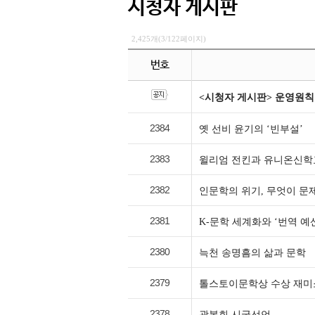
시청자 게시판
2,425개(3/122페이지)
번호
<시청자 게시판> 운영원칙
2384
옛 선비 윤기의 ‘빈부설’
2383
윌리엄 전킨과 유니온신학
2382
인문학의 위기, 무엇이 문
2381
K-문학 세계화와 ‘번역 예
2380
늑천 송명흠의 삶과 문학
2379
톨스토이문학상 수상 재미
2378
광복회 시국선언