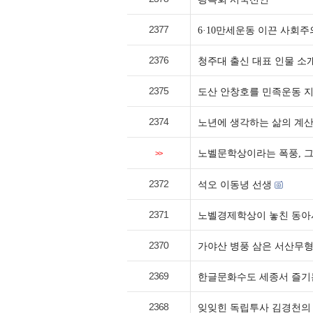
2377
6·10만세운동 이끈 사회주
2376
청주대 출신 대표 인물 소
2375
도산 안창호를 민족운동 
2374
노년에 생각하는 삶의 계
노벨문학상이라는 폭풍, 그
>>
2372
석오 이동녕 선생
2371
노벨경제학상이 놓친 동아
2370
가야산 병풍 삼은 서산무
2369
한글문화수도 세종서 즐기는
2368
잊잊힌 독립투사 김경천의 