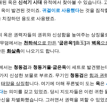
래된 옥은 
신석기 시대
 유적에서 찾아볼 수
 있습니다. 
옥이 발견된 것이죠. 
귀걸이로 사용했다
는 것을 짐작
을 치장하던 용도로 사용됐죠.
 옥은 
권력자들의 권위
와 
신성함
을 높여주는
 상징물
널무덤에서는 
천하석
으로 만든
'굽은옥'[
曲玉
]
과 
벽옥
으
든 
화살촉
이 나오기도 합니다.
에서는 
청동검
과 
청동거울·굽은옥
이 세트로 발견됐는데
 가지 신성한 보물로 부르죠. 무기인 
청동검
은 
힘과 권
 
태양을 상징
합니다. 여기에 더해 푸른빛이 도는 
옥
은 
다
는 의미를 갖고 있었죠. 당시 지도자들은 이런 귀한 
자신을 차별화했습니다. 그러면서 권력을 꾀할 수 있었죠