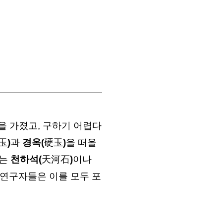
을 가졌고, 
구하기 어렵다
玉
)
과 
경옥(
硬玉
)
을 떠올
는 
천하석(
天河石
)
이나 
 연구자들은 이를 모두 포