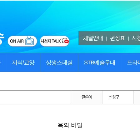
채널안내
편성표
시
|
|
사
지식/교양
상생스페셜
STB예술무대
드라
글쓴이
신상구
옥의 비밀