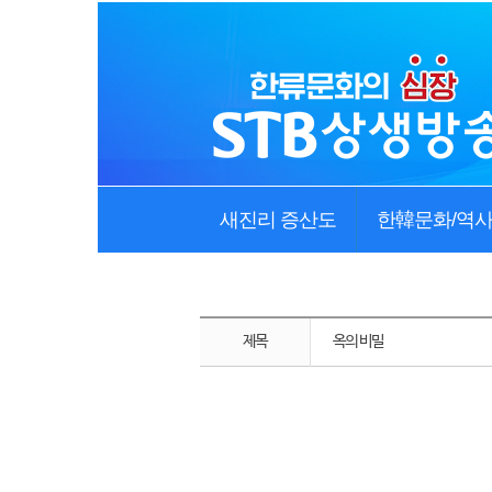
새진리 증산도
한韓문화/역
제목
옥의 비밀