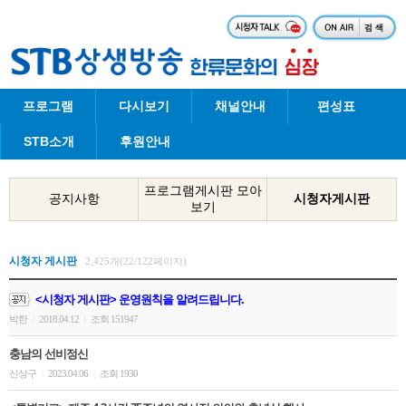
프로그램
다시보기
채널안내
편성표
STB소개
후원안내
프로그램게시판 모아
공지사항
시청자게시판
보기
시청자 게시판
2,425개(22/122페이지)
<시청자 게시판> 운영원칙을 알려드립니다.
박한
2018.04.12
조회 151947
|
|
충남의 선비정신
신상구
2023.04.06
조회 1930
|
|