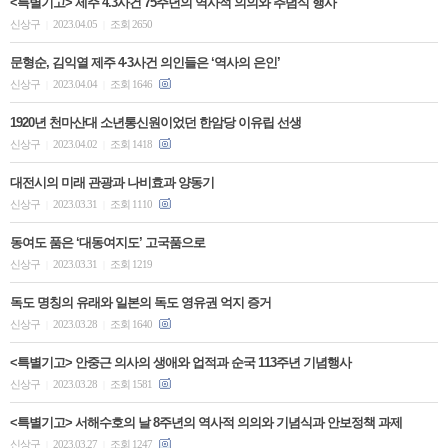
<특별기고> 제주 4.3사건 75주년의 역사적 의의와 추념식 행사
신상구
2023.04.05
조회 2650
|
|
문형순, 김익열 제주 4·3사건 의인들은 ‘역사의 은인’
신상구
2023.04.04
조회 1646
|
|
1920년 천마산대 소년통신원이었던 한암당 이유립 선생
신상구
2023.04.02
조회 1418
|
|
대전시의 미래 관광과 나비효과 양동기
신상구
2023.03.31
조회 1110
|
|
동여도 품은 ‘대동여지도’ 고국품으로
신상구
2023.03.31
조회 1219
|
|
독도 명칭의 유래와 일본의 독도 영유권 억지 증거
신상구
2023.03.28
조회 1640
|
|
<특별기고> 안중근 의사의 생애와 업적과 순국 113주년 기념행사
신상구
2023.03.28
조회 1581
|
|
<특별기고> 서해수호의 날 8주년의 역사적 의의와 기념식과 안보정책 과제
신상구
2023.03.27
조회 1247
|
|