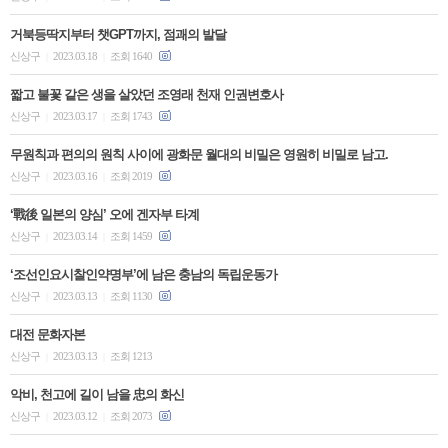
​거북등딱지부터 챗GPT까지, 점괘의 발달
신상구
2023.03.18
조회 1640
|
|
짧고 불꽃 같은 생을 살았던 조영래 천재 인권변호사
신상구
2023.03.17
조회 1743
|
|
무원칙과 편의의 원칙 사이에 광화문 월대의 비밀은 영원히 비밀로 남고.
신상구
2023.03.16
조회 2019
|
|
‘戰後 일본의 양심’ 오에 겐자부 타계
신상구
2023.03.14
조회 1459
|
|
‘조선인요시찰인약명부’에 남은 충남의 독립운동가
신상구
2023.03.13
조회 1130
|
|
대전 문화자본
신상구
2023.03.13
조회 1213
|
|
악비, 천고에 길이 남을 忠의 화신
신상구
2023.03.12
조회 2073
|
|