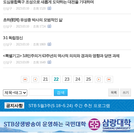
도심융합특구 조성으로 새롭게 도약하는 대전을 기대하며
신상구
2023.03.10
조회 1520
|
|
초하(初河) 유성종 박사의 모범적인 삶
신상구
2023.03.10
조회 1724
|
|
3·1 독립정신
신상구
2023.03.10
조회 1869
|
|
<특별기고> 3.8민주의거 63주년의 역사적 의의와 경과와 영향과 당면 과제
신상구
2023.03.09
조회 1649
|
|
21
22
23
24
25
목록
쓰기
공지사항
STB 5월4주(5.25~5.31) 주간 추천 프로그램
공지사항
STB 5월3주(5.18~5.24) 주간 추천 프로그램
공지사항
STB 4월마지막주(4.27~5.3) 주간 추천 프로그램
공지사항
STB 4월4주(4.20~4.26) 주간 추천 프로그램
공지사항
STB 4월2주(4.6~4.12) 주간 추천 프로그램
공지사항
STB 4월1주(3.30~4.5) 주간 추천 프로그램