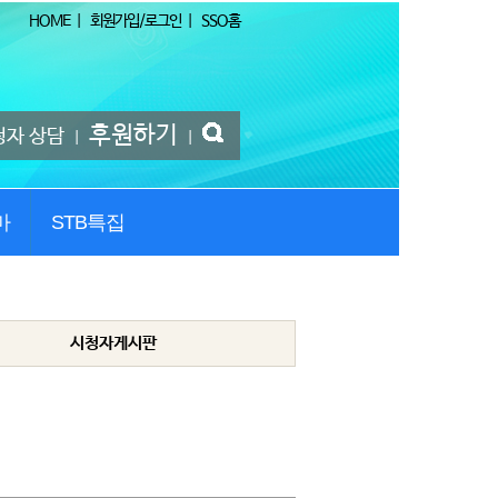
HOME
|
회원가입/로그인
|
SSO홈
후원하기
청자 상담
|
|
마
STB특집
시청자게시판