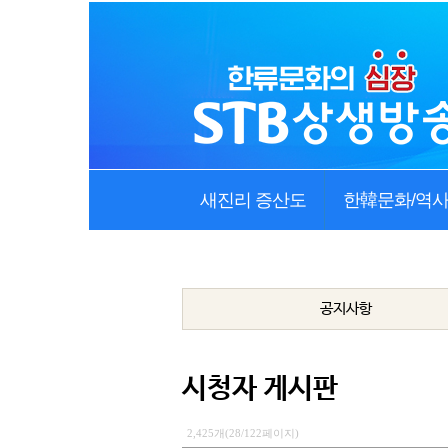
새진리 증산도
한韓문화/역
공지사항
시청자 게시판
2,425개(28/122페이지)