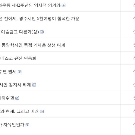
주화운동 제42주년의 역사적 의의와
주년 전야제, 광주시민 5천여명이 참석한 가운
이슬람교 다른가(상)
 동양학자인 묵점 기세춘 선생 타계
 유네스코 유산 연등회
수연 별세
시인 김지하 타계
 최하위권
와 현재, 그리고 미래
가 자유인인가