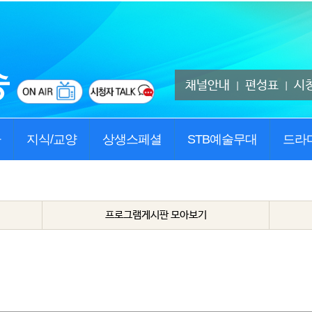
채널안내
편성표
시
|
|
사
지식/교양
상생스페셜
STB예술무대
드라
프로그램게시판 모아보기