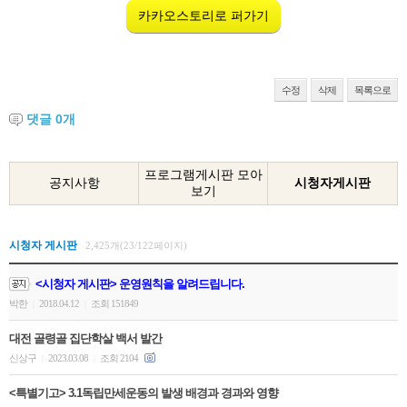
카카오스토리로 퍼가기
수정
삭제
목록으로
댓글
0
개
프로그램게시판 모아
공지사항
시청자게시판
보기
시청자 게시판
2,425개(23/122페이지)
<시청자 게시판> 운영원칙을 알려드립니다.
박한
2018.04.12
조회 151849
|
|
대전 골령골 집단학살 백서 발간
신상구
2023.03.08
조회 2104
|
|
<특별기고> 3.1독립만세운동의 발생 배경과 경과와 영향