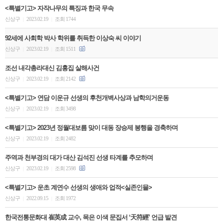
<특별기고> 자작나무의 특징과 한국 무속
신상구
2023.02.19
조회 1744
|
|
92세에 사회학 박사 학위를 취득한 이상숙 씨 이야기
신상구
2023.02.19
조회 1511
|
|
조선 내각총라대신 김홍집 살해사건
신상구
2023.02.19
조회 2142
|
|
<특별기고> 연담 이운규 선생의 후천개벽사상과 남학의거운동
신상구
2023.02.19
조회 3498
|
|
<특별기고> 2023년 정월대보름 맞이 대동 장승제 봉행을 경축하며
신상구
2023.02.19
조회 2482
|
|
주역과 천부경의 대가 대산 김석진 선생 타계를 추모하며
신상구
2023.02.19
조회 2598
|
|
<특별기고> 운초 계연수 선생의 생애와 업적<실존인믈>
신상구
2022.09.15
조회 1972
|
|
한국전통문화대 崔英成 교수, 목은 이색 문집서 ‘天符經’ 언급 발견