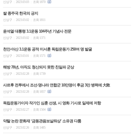
신상구
2023.03.03
조회 1870
|
|
쌀 종주국 한국의 긍지
신상구
2023.03.02
조회 1811
|
|
윤석열 대통령 3.1운동 104주년 기념사 전문
신상구
2023.03.02
조회 1371
|
|
천안·아산 3.1운동 공적 미서훈 독립운동가 250여 명 발굴
신상구
2023.03.01
조회 1571
|
|
해방 78년, 아직도 청산되지 못한 친일파 군상
신상구
2023.02.28
조회 1739
|
|
사르후 전투에서 조선·명나라 연합군 10만명이 후금 3만 병력에 大敗
신상구
2023.02.28
조회 1857
|
|
독립운동가이자 작가인 심훈 선생, 시 영화 기사로 일제에 저항
신상구
2023.02.27
조회 1504
|
|
약탈 논란 문화재 ‘금동관음보살좌상’ 소유권 다툼
신상구
2023.02.26
조회 1485
|
|