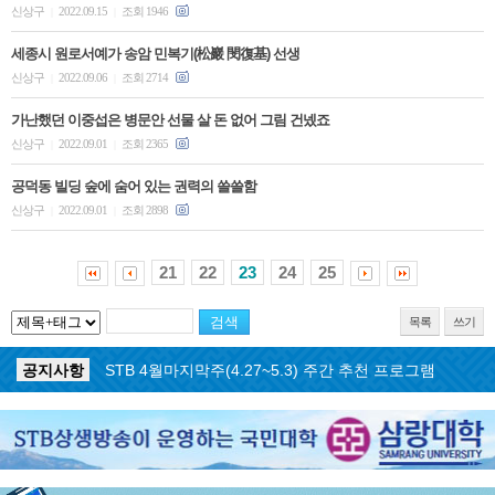
신상구
2022.09.15
조회 1946
|
|
세종시 원로서예가 송암 민복기(松巖 閔復基) 선생
신상구
2022.09.06
조회 2714
|
|
가난했던 이중섭은 병문안 선물 살 돈 없어 그림 건넸죠
신상구
2022.09.01
조회 2365
|
|
공덕동 빌딩 숲에 숨어 있는 권력의 쓸쓸함
신상구
2022.09.01
조회 2898
|
|
21
22
23
24
25
목록
쓰기
공지사항
STB 5월3주(5.18~5.24) 주간 추천 프로그램
공지사항
STB 4월마지막주(4.27~5.3) 주간 추천 프로그램
공지사항
STB 4월4주(4.20~4.26) 주간 추천 프로그램
공지사항
STB 4월2주(4.6~4.12) 주간 추천 프로그램
공지사항
STB 4월1주(3.30~4.5) 주간 추천 프로그램
공지사항
STB 3월4주(3.23~3.29) 주간 추천 프로그램
공지사항
ON AIR 서비스 장애 복구 안내