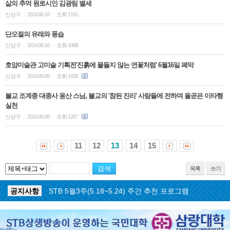
삶의 추억 원로시인 김광림 별세
신상구
2024.06.10
조회 1165
|
|
단오절의 유래와 풍습
신상구
2024.06.10
조회 1098
|
|
호암미술관 고미술 기획전'진흙에 물들지 않는 연꽃처럼' 6월16일 폐막
신상구
2024.06.09
조회 1438
|
|
불교 조계종 대종사 옹산 스님, 불교의 '참된 진리' 사람들에 전하며 올곧은 이타행
실천
신상구
2024.06.09
조회 1267
|
|
11
12
13
14
15
목록
쓰기
공지사항
STB 5월4주(5.25~5.31) 주간 추천 프로그램
공지사항
STB 5월3주(5.18~5.24) 주간 추천 프로그램
공지사항
STB 4월마지막주(4.27~5.3) 주간 추천 프로그램
공지사항
STB 4월4주(4.20~4.26) 주간 추천 프로그램
공지사항
STB 4월2주(4.6~4.12) 주간 추천 프로그램