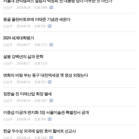
서울대 관악캠퍼스 설립자 박정희 전 대통령 망각 너무한 것 아닌가
신상구
2024.06.18
조회 1849
|
|
몽골 울란바토르에 이태준 기념관 세운다
신상구
2024.06.18
조회 932
|
|
2024 세계대학평가
신상구
2024.06.17
조회 1171
|
|
설봉 강백년의 삶과 문학
신상구
2024.06.17
조회 1153
|
|
변화의 바람 부는 동구 대전역세권 옛 명성 되찾는다
신상구
2024.06.14
조회 923
|
|
정문술 전 미래산업 회장 별세
신상구
2024.06.14
조회 1017
|
|
이중섭 미공개 편지화 3장 서울미술관 특별전서 공개
신상구
2024.06.14
조회 936
|
|
한글 우수성 외국에 알린 호머 헐버트 선교사
신상구
2024.06.14
조회 2443
|
|