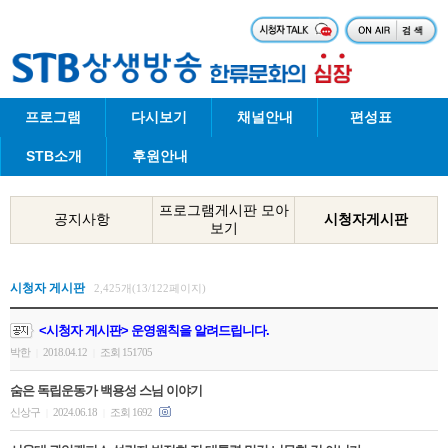
프로그램
다시보기
채널안내
편성표
STB소개
후원안내
프로그램게시판 모아
공지사항
시청자게시판
보기
시청자 게시판
2,425개(13/122페이지)
<시청자 게시판> 운영원칙을 알려드립니다.
박한
2018.04.12
조회 151705
|
|
숨은 독립운동가 백용성 스님 이야기
신상구
2024.06.18
조회 1692
|
|