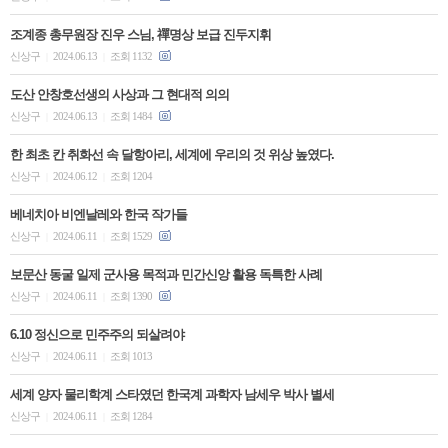
조계종 총무원장 진우 스님, 禪명상 보급 진두지휘
신상구
2024.06.13
조회 1132
|
|
도산 안창호선생의 사상과 그 현대적 의의
신상구
2024.06.13
조회 1484
|
|
한 최초 칸 취화선 속 달항아리, 세계에 우리의 것 위상 높였다.
신상구
2024.06.12
조회 1204
|
|
베네치아 비엔날레와 한국 작가들
신상구
2024.06.11
조회 1529
|
|
보문산 동굴 일제 군사용 목적과 민간신앙 활용 독특한 사례
신상구
2024.06.11
조회 1390
|
|
6.10 정신으로 민주주의 되살려야
신상구
2024.06.11
조회 1013
|
|
세계 양자 물리학계 스타였던 한국계 과학자 남세우 박사 별세
신상구
2024.06.11
조회 1284
|
|