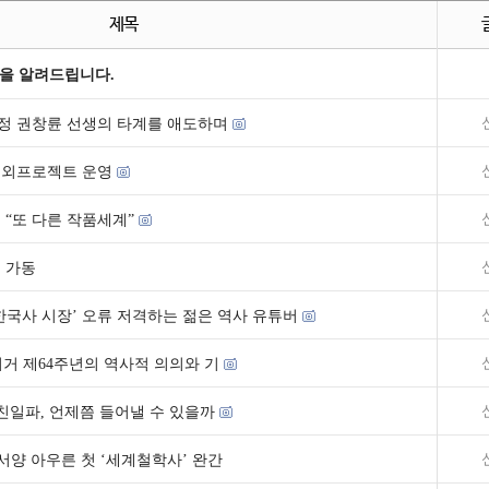
제목
을 알려드립니다.
초정 권창륜 선생의 타계를 애도하며
해외프로젝트 운영
 “또 다른 작품세계”
랜 가동
한국사 시장’ 오류 저격하는 젊은 역사 유튜버
의거 제64주년의 역사적 의의와 기
원 친일파, 언제쯤 들어낼 수 있을까
서양 아우른 첫 ‘세계철학사’ 완간