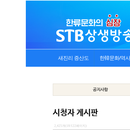
새진리 증산도
한韓문화/역
공지사항
시청자 게시판
2,425개(18/122페이지)