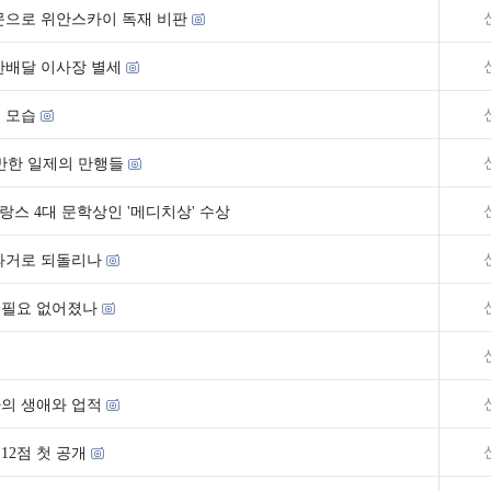
문으로 위안스카이 독재 비판
한배달 이사장 별세
 모습
할만한 일제의 만행들
프랑스 4대 문학상인 '메디치상' 수상
과거로 되돌리나
 필요 없어졌나
의 생애와 업적
12점 첫 공개