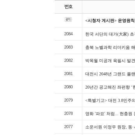
번호
<시청자 게시판> 운영원칙
2084
한국 서단의 대가(大家) 
2083
충북 노벨과학 리더키움 
2082
박목월 미공개 육필시 발견
2081
대전시 2048년 그랜드 플
2080
20년간 공고해진 좌편향 ‘
2079
<특별기고> 대전 3.8민주
2078
영화 '파묘' 처럼... 현충
2077
소운서원 이정우 원장, 동·