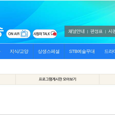
채널안내
편성표
시
|
|
사
지식/교양
상생스페셜
STB예술무대
드라
프로그램게시판 모아보기