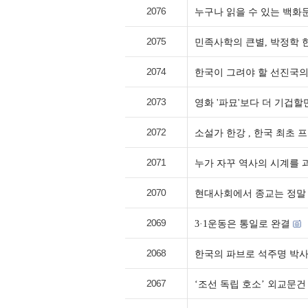
2076
누구나 읽을 수 있는 백화
2075
민족사학의 큰별, 박정학 
2074
한국이 그려야 할 선진국의
2073
영화 '파묘'보다 더 기겁
2072
소설가 한강 , 한국 최초 
2071
누가 자꾸 역사의 시계를 
2070
현대사회에서 종교는 정말
2069
3·1운동은 통일로 완결
2068
한국의 파브로 석주명 박사
2067
‘조선 독립 호소’ 외교문건 