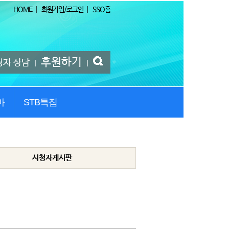
HOME
|
회원가입/로그인
|
SSO홈
후원하기
청자 상담
|
|
마
STB특집
시청자게시판