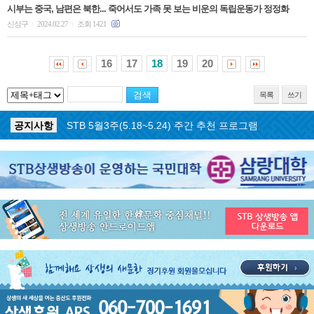
시부는 중국, 남편은 북한... 죽어서도 가족 못 보는 비운의 독립운동가 정정화
신상구
2024.02.27
조회 1421
|
|
16
17
18
19
20
목록
쓰기
공지사항
STB 5월3주(5.18~5.24) 주간 추천 프로그램
공지사항
STB 4월마지막주(4.27~5.3) 주간 추천 프로그램
공지사항
STB 4월4주(4.20~4.26) 주간 추천 프로그램
공지사항
STB 4월2주(4.6~4.12) 주간 추천 프로그램
공지사항
STB 4월1주(3.30~4.5) 주간 추천 프로그램
공지사항
STB 3월4주(3.23~3.29) 주간 추천 프로그램
공지사항
ON AIR 서비스 장애 복구 안내
공지사항
STB 5월4주(5.25~5.31) 주간 추천 프로그램