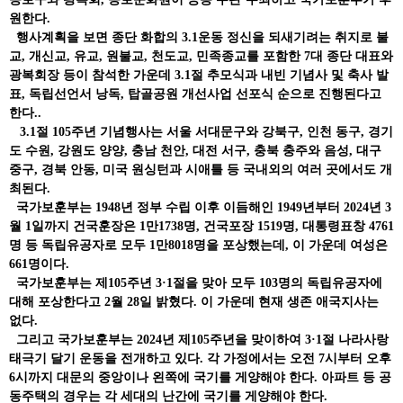
원한다.
행사계획을 보면 종단 화합의 3.1운동 정신을 되새기려는 취지로 불
교, 개신교, 유교, 원불교, 천도교, 민족종교를 포함한 7대 종단 대표와
광복회장 등이 참석한 가운데 3.1절 추모식과 내빈 기념사 및 축사 발
표, 독립선언서 낭독, 탑골공원 개선사업 선포식 순으로 진행된다고
한다..
3.1절 105주년 기념행사는 서울 서대문구와 강북구, 인천 동구, 경기
도 수원, 강원도 양양, 충남 천안, 대전 서구, 충북 충주와 음성, 대구
중구, 경북 안동, 미국 원싱턴과 시애틀 등 국내외의 여러 곳에서도 개
최된다.
국가보훈부는 1948년 정부 수립 이후 이듬해인 1949년부터 2024년 3
월 1일까지 건국훈장은 1만1738명, 건국포장 1519명, 대통령표창 4761
명 등 독립유공자로 모두 1만8018명을 포상했는데, 이 가운데 여성은
661명이다.
국가보훈부는 제105주년 3·1절을 맞아 모두 103명의 독립유공자에
대해 포상한다고 2월 28일 밝혔다. 이 가운데 현재 생존 애국지사는
없다.
그리고 국가보훈부는 2024년 제105주년을 맞이하여 3·1절 나라사랑
태극기 달기 운동을 전개하고 있다. 각 가정에서는 오전 7시부터 오후
6시까지 대문의 중앙이나 왼쪽에 국기를 게양해야 한다. 아파트 등 공
동주택의 경우는 각 세대의 난간에 국기를 게양해야 한다.