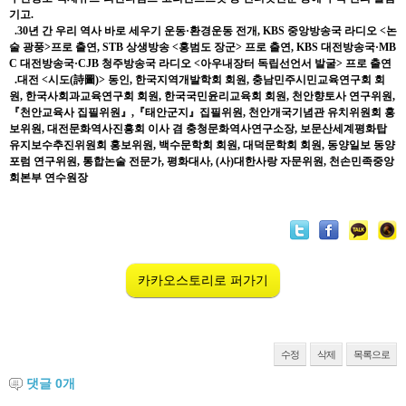
기고.
.30년 간 우리 역사 바로 세우기 운동·환경운동 전개, KBS 중앙방송국 라디오 <논
술 광풍>프로 출연, STB 상생방송 <홍범도 장군> 프로 출연, KBS 대전방송국·MB
C 대전방송국·CJB 청주방송국 라디오 <아우내장터 독립선언서 발굴> 프로 출연
.대전 <시도(詩圖)> 동인, 한국지역개발학회 회원, 충남민주시민교육연구회 회
원, 한국사회과교육연구회 회원, 한국국민윤리교육회 회원, 천안향토사 연구위원,
『천안교육사 집필위원』,『태안군지』집필위원, 천안개국기념관 유치위원회 홍
보위원, 대전문화역사진흥회 이사 겸 충청문화역사연구소장, 보문산세계평화탑
유지보수추진위원회 홍보위원, 백수문학회 회원, 대덕문학회 회원, 동양일보 동양
포럼 연구위원, 통합논술 전문가, 평화대사, (사)대한사랑 자문위원, 천손민족중앙
회본부 연수원장
카카오스토리로 퍼가기
수정
삭제
목록으로
댓글
0
개