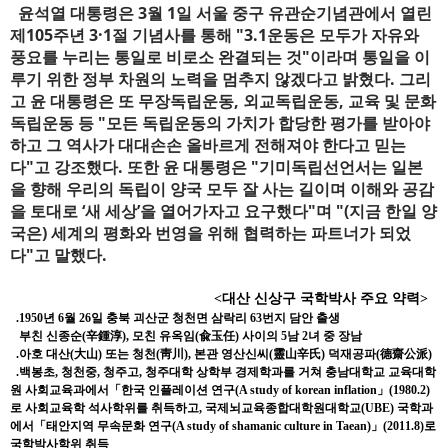
윤석열 대통령은 3월 1일 서울 중구 유관순기념관에서 열린
제105주년 3·1절 기념사를 통해 "3.1운동은 모두가 자유와
풍요를 누리는 통일로 비로소 완결되는 것"이라며 통일을 이
루기 위한 정부 차원의 노력을 멈추지 않겠다고 밝혔다.
그리
고
윤 대통령은 또 무장독립운동, 외교독립운동, 교육 및 문화
독립운동 등 "모든 독립운동의 가치가 합당한 평가를 받아야
하고 그 역사가 대대손손 올바르게 전해져야 한다고 믿는
다"고 강조했다. 또한
윤 대통령은 "기미독립선언서는 일본
을 향해 우리의 독립이 양국 모두 잘 사는 길이며 이해와 공감
을 토대로 ‘새 세상’을 열어가자고 요구했다"며 "(지금 한일 양
국은) 세계의 평화와 번영을 위해 협력하는 파트너가 되었
다"고 말했다.
<대산 신상구 국학박사 주요 약력>
.1950년 6월 26일 충북 괴산군 청천면 삼락리 63번지 담안 출생
부친 신종순(辛鍾淳), 모친 유옥임(兪玉任) 사이의 5남 2녀 중 장남
.아호 대산(大山) 또는 청천(靑川), 본관 영산신씨(靈山辛氏) 덕재공파(德齋公派)
.백봉초, 청천중, 청주고, 청주대학 상학부 경제학과를 거쳐 충남대학교 교육대학
원 사회교육과에서「한국 인플레이션 연구(A study of korean inflation」(1980.2)
로 사회교육학 석사학위를 취득하고, 국제뇌교육종합대학원대학교(UBE) 국학과
에서「태안지역 무속문화 연구(A study of shamanic culture in Taean)」(2011.8)로
국학박사학위 취득