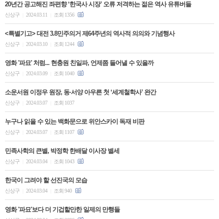
20년간 공고해진 좌편향 ‘한국사 시장’ 오류 저격하는 젊은 역사 유튜버들
신상구
2024.03.11
조회 1356
|
|
<특별기고> 대전 3.8민주의거 제64주년의 역사적 의의와 기념행사
신상구
2024.03.10
조회 1244
|
|
영화 '파묘' 처럼... 현충원 친일파, 언제쯤 들어낼 수 있을까
신상구
2024.03.09
조회 1040
|
|
소운서원 이정우 원장, 동·서양 아우른 첫 ‘세계철학사’ 완간
신상구
2024.03.07
조회 1037
|
|
누구나 읽을 수 있는 백화문으로 위안스카이 독재 비판
신상구
2024.03.07
조회 1107
|
|
민족사학의 큰별, 박정학 한배달 이사장 별세
신상구
2024.03.04
조회 1043
|
|
한국이 그려야 할 선진국의 모습
신상구
2024.03.04
조회 940
|
|
영화 '파묘'보다 더 기겁할만한 일제의 만행들