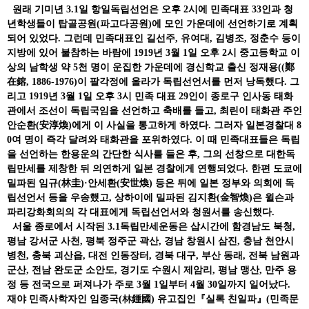
원래 기미년 3.1일 항일독립선언은 오후 2시에 민족대표 33인과 청
년학생들이 탑골공원(파고다공원)에 모인 가운데에 선언하기로 계획
되어 있었다. 그런데 민족대표인 길선주, 유여대, 김병조, 정춘수 등이
지방에 있어 불참하는 바람에 1919년 3월 1일 오후 2시 중고등학교 이
상의 남학생 약 5천 명이 운집한 가운데에 경신학교 출신 정재용((鄭
在鎔, 1886-1976)이 팔각정에 올라가 독립선언서를 먼저 낭독했다. 그
리고 1919년 3월 1일 오후 3시 민족 대표 29인이 종로구 인사동 태화
관에서 조선이 독립국임을 선언하고 축배를 들고, 최린이 태화관 주인
안순환(安淳煥)에게 이 사실을 통고하게 하였다. 그러자 일본경찰대 8
0여 명이 즉각 달려와 태화관을 포위하였다. 이 때 민족대표들은 독립
을 선언하는 한용운의 간단한 식사를 들은 후, 그의 선창으로 대한독
립만세를 제창한 뒤 의연하게 일본 경찰에게 연행되었다. 한편 도쿄에
밀파된 임규(林圭)·안세환(安世煥) 등은 뒤에 일본 정부와 의회에 독
립선언서 등을 우송했고, 상하이에 밀파된 김지환(金智煥)은 윌슨과
파리강화회의의 각 대표에게 독립선언서와 청원서를 송신했다.
서울 종로에서 시작된 3.1독립만세운동은 삽시간에 함경남도 북청,
평남 강서군 사천, 평북 정주군 곽산, 경남 창원시 삼진, 충남 천안시
병천, 충북 괴산읍, 대전 인동장터, 경북 대구, 부산 동래, 전북 남원과
군산, 전남 완도군 소안도, 경기도 수원시 제암리, 평남 맹산, 만주 용
정 등 전국으로 퍼져나가 주로 3월 1일부터 4월 30일까지 일어났다.
재야 민족사학자인 임종국(林鍾國) 유고집인『실록 친일파』(민족문