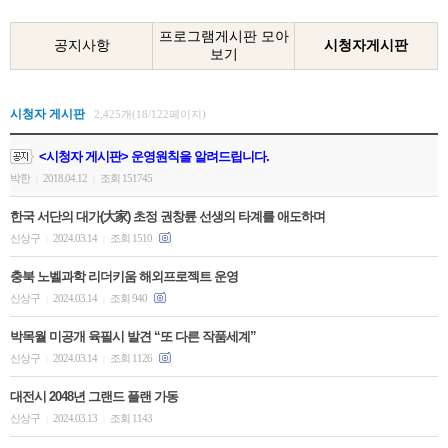
프로그램게시판 모아
공지사항
시청자게시판
보기
시청자 게시판
2,425개(18/122페이지)
<시청자 게시판> 운영원칙을 알려드립니다.
박한
2018.04.12
조회 151745
|
|
한국 서단의 대가(大家) 초정 권창륜 선생의 타계를 애도하며
신상구
2024.03.14
조회 1510
|
|
충북 노벨과학 리더키움 해외프로젝트 운영
신상구
2024.03.14
조회 940
|
|
박목월 미공개 육필시 발견 “또 다른 작품세계”
신상구
2024.03.14
조회 1126
|
|
대전시 2048년 그랜드 플랜 가동
신상구
2024.03.13
조회 1143
|
|