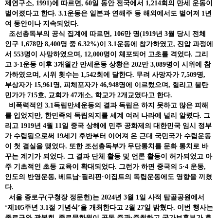
제연구소, 1991)에 따르면, 60일 동안 전국에서 1,214회의 만세 운동이
벌어졌다고 한다. 3.1운동은 일본과 연해주 등 해외에서도 벌어져 1년
여 동안이나 지속되었다.
조선총독부의 공식 집계에 따르면, 106만 명(1919년 3월 당시 전체
인구 1,678만 8,400명 중 6.32%)이 3.1운동에 참가하였고, 진압 과정에
서 553명이 사망하였으며, 12,000명이 체포되어 고초를 격었다. 그리
고 3·1운동 이후 3개월간 만세운동 상황은 202만 3,089명이 시위에 참
가하였으며, 시위 횟수는 1,542회에 달한다. 무려 사망자가 7,509명,
부상자가 15,961명, 피체포자가 46,948명에 이르렀으며, 헐리고 불탄
민가가 715호, 교회가 47개소, 학교가 2개교였다고 한다.
비폭력적인 3.1독립만세운동의 결과 독립은 하지 못하고 많은 피해
를 입었지만, 한민족의 독립의지를 세계 여러 나라에 널리 알렸다. 그
리고 1919년 4월 11일 중국 상해에 민주 공화제의 대한민국 임시 정부
가 수립됨으로써 19세기 후반부터 이어져 온 근대 국민국가 수립운동
이 첫 결실을 맺었다. 또한 조선총독부가 무단통치를 문화 통치로 바
꾸는 계기가 되었다. 그 결과 단체 활동 및 언론 활동이 허가되었고 아
주 기초적인 초등 교육이 확대되었다. 그런가 하면 중국의 5·4 운동,
인도의 반영운동, 베트남·필리핀·이집트의 독립운동에도 영향을 끼쳤
다.
서울 종로구(구청장 정문헌)는 2024년 3월 1일 사적 탑골공원에서
‘제105주년 3.1절 기념식’을 개최한다고 2월 27일 밝혔다. 이번 행사는
종로구와 광복회, 종로문화원이 공동 주관·주최하고 국가보훈부가 후