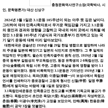
충청문화역사연구소장(국학박사, 시
인, 문학평론가) 대산 신상구
2024년 3월 1일은 3.1운동 105주년이 되는 아주 뜻 깊은 날이다.
그리하여 재야 민족사학자로서 무거운 책임감을 가지고 3.1운동
의 원인과 경과와 영향을 고찰하고 국내외 여러 곳에서 개최될 예
정인 3.1운동 105주년 기념식과 국가보훈부가 전개하고 있는 국
기 달기 운동에 대해 미리 알아보았다.
대한제국은 경술년인 1910년 8월 29일 한일 병합으로 멸망하며 나라
의 주권을 일본에 빼앗기고 일본의 식민지로 전락했다. 그 후 일제의
억압적인 무단통치, 윌슨의 민족자결주의 원칙 선언, 1919년 2월 1일
중국 동북부 길림성의 무오독립선언, 동경 유학생의 2·8독립선언, 김
규식(金奎植)의 독립 시위 주문, 고종의 독살설 등에 영향을 받아 3.1
운동이 벌어졌다. 원래 비폭력적인 3.1운동은 기미년인 1919년 3월 3
일로 예정되었으나, 옥파(沃坡) 이종일(李鍾一)이 보성사에서 독립선
언서를 인쇄하다가 종로경찰서 고등계 형사인 신철(申哲: 일명 申勝
熙)에게 발각되는 바람에 3월 1일로 앞당겼다.
3.1독립만세운동은 민족종교인 천도교를 비롯해 기독교와 불교가 주
도했다. 독립선언서 초안은 육당(六堂) 최남선(崔南善)이 작성하였고,
춘원(春園) 이광수(李光洙)가 교정을 보았으며, 만해(萬海) 한용운(韓
龍雲)이 공약 3장을 덧붙였다.