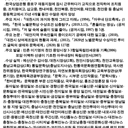
.한국상업은행 종로구 재동지점에 잠시 근무하다가 교직으로 전직하여 조치원
중, 조치원여고, 삽교중, 한내여중, 천안북중, 천안여중, 태안중, 천안중 등 충남의
중등학교에서 35년 4개월 동안 수많은 제자 양성
.주요 저서 :『대천시의 과거와 현재 그리고 미래』(1994),『아우내 단오축제』(1
998), 『한국 노벨문학상 수상조건 심층탐구』(2019.3.15),『흔들리는 영상』(공저
시집, 1993),『저 달 속에 슬픔이 있을 줄야』(공저시집, 1997) 등 5권.
.주요 논문 :「태안지역 무속인들의 종이오리기 공예에 대한 일고찰」(2010),
「대전시 상여제조업의 현황과 과제」(2012),「2020년 노벪문학상 수상자인 루이
즈 글릭의 생애와 문학세계」(2020) 등 127편
.주요 발굴 : 민촌 이기영의 천안 중앙시장 3·3항일독립만세운동 기록(2006)
포암 이백하 선생이 기초한 아우내장터 독립선언서(2007)
.수상 실적 : 예산군수 감사장, 대천시장상(2회), 천안시장상(2회), 천안교육장상,
충남교육감상(2회) 통일문학상(충남도지사상),
한
통
국문화원연합회장상
, 국사편
찬위원장상, 한국학중앙연구원장상, 자연보호협의회장상(2회) 교육부장관상(푸
른기장), 문화체육관광부장관상,『문학 21』시부문 신인작품상,『문학사랑』·
『한비문학』 문학평론 부문 신인작품상, 국무총리상, 홍조근정훈장 등 다수
.동아일보·중앙일보·조선일보·경향신문·한국일보·서울신문·서울일보·신아일보·
문화일보·전국매일신문·시민신문·천지일보 등 중앙 일간지, 대전일보·충청일보·
충청투데이·중도일보·동양일보·금강일보·중부매일·충남일보·중앙매일·충청타임
즈·충청매일·대전투데이·충청신문·충북일보·우리일보·시대일보·중부일보·
영남일
보
등 지방 일간지, 충남시사신문·천안일보·충남신문·천안투데이·아산투데이·아
산시사신문·예산신문·태안신문·태안미래신문·
홍성신문
·보령신문·내포시대·진천
신문·증평신문·옥천신문 등 주간신문, 아산톱뉴스·천안일보·디티뉴스·대전뉴스·
충청뉴스·충청뉴스인·시티저널·충북인뉴스·굿모닝충청·대전문화신문·예산뉴스
무한정보·
백제뉴스
·괴산타임즈·코리안스프릿 등 인터넷신문 등에 수백 편의 칼럼