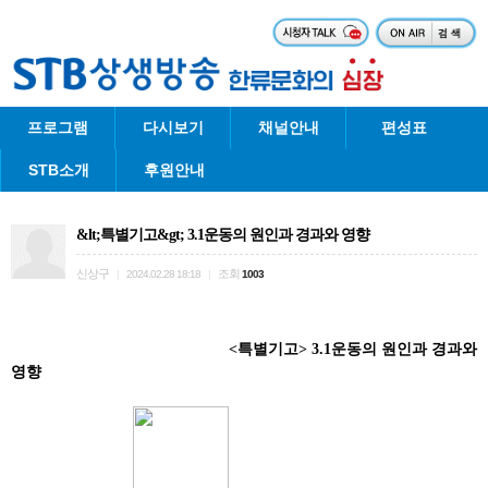
프로그램
다시보기
채널안내
편성표
STB소개
후원안내
&lt;특별기고&gt; 3.1운동의 원인과 경과와 영향
신상구
조회
|
2024.02.28 18:18
|
1003
<특별기고> 3.1운동의 원인과 경과와
영향