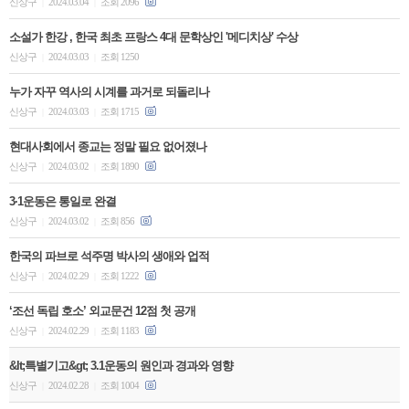
신상구
2024.03.04
조회 2096
|
|
소설가 한강 , 한국 최초 프랑스 4대 문학상인 '메디치상' 수상
신상구
2024.03.03
조회 1250
|
|
누가 자꾸 역사의 시계를 과거로 되돌리나
신상구
2024.03.03
조회 1715
|
|
현대사회에서 종교는 정말 필요 없어졌나
신상구
2024.03.02
조회 1890
|
|
3·1운동은 통일로 완결
신상구
2024.03.02
조회 856
|
|
한국의 파브로 석주명 박사의 생애와 업적
신상구
2024.02.29
조회 1222
|
|
‘조선 독립 호소’ 외교문건 12점 첫 공개
신상구
2024.02.29
조회 1183
|
|
&lt;특별기고&gt; 3.1운동의 원인과 경과와 영향
신상구
2024.02.28
조회 1004
|
|