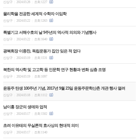
신상구
2024.03.28
조회 1227
|
|
물리학을 전공한 세계적 수학자 이임학
신상구
2024.03.22
조회 1263
|
|
특별기고 서해수호의 날 9주년의 역사적 의의와 기념행사
신상구
2024.03.22
조회 1640
|
|
광복회장 이종찬, 독립운동가 집안 잊은 적 없다
신상구
2024.03.19
조회 1531
|
|
북한의 역사학 및 고고학 등 인문학 연구 현황과 변화 심층 조명
신상구
2024.03.19
조회 1097
|
|
윤동주 탄생 100주년 기념, 2017년 9월 23일 윤동주문학산촌 개관 행사 열려
신상구
2024.03.18
조회 1112
|
|
남이홍 장군의 생애와 업적
신상구
2024.03.17
조회 1502
|
|
초려 이유태의 무실론적 효사상의 현대적 의미
신상구
2024.03.17
조회 1140
|
|