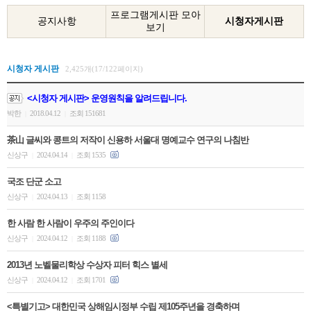
프로그램게시판 모아
공지사항
시청자게시판
보기
시청자 게시판
2,425개(17/122페이지)
<시청자 게시판> 운영원칙을 알려드립니다.
박한
2018.04.12
조회 151681
|
|
茶山 글씨와 콩트의 저작이 신용하 서울대 명예교수 연구의 나침반
신상구
2024.04.14
조회 1535
|
|
국조 단군 소고
신상구
2024.04.13
조회 1158
|
|
한 사람 한 사람이 우주의 주인이다
신상구
2024.04.12
조회 1188
|
|
2013년 노벨물리학상 수상자 피터 힉스 별세
신상구
2024.04.12
조회 1701
|
|
<특별기고> 대한민국 상해임시정부 수립 제105주년을 경축하며