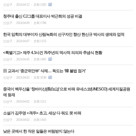
신상구
2024.04.12
조회 1283
|
|
청주대 출신 CJ그룹 대표이사 박근희의 성공 비결
신상구
2024.04.09
조회 1786
|
|
한국 임학의 대부이자 산림녹화의 선구자인 향산 현신규 박사의 생애와 업적
신상구
2024.04.07
조회 1155
|
|
<특별기고> 제주 4.3사건 76주년의 역사적 의의와 추념식 현황
신상구
2024.04.05
조회 1495
|
|
日 교과서 ‘종군위안부’ 삭제… 독도는 ‘韓 불법 점거’
신상구
2024.04.02
조회 1038
|
|
중국이 백두산을 ‘창바이산(長白山)’으로 바꿔 유네스코(UNESCO) 세계지질공원
에 등재
신상구
2024.04.02
조회 1211
|
|
소설가 김주영 <객주> 초고, 세상 다 줘도 못 바꿔
신상구
2024.04.02
조회 1410
|
|
낮은 곳에서 한 작은 일들은 버림받지 않는다