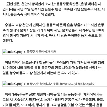
[천안신문] 천안시 광덕면에 소재한 ‘윤동주문학산촌’(촌장 박해환 시
인)에서는 지난 23일 민족시인 윤동주 탄생 100주년 기념 윤동주의 대표 시
서시, 슬픈족속 시비 제막식이 열렸다.
충절의 고장 천안에 민족시인 윤동주의 문학 혼을 부활시키고 시인 윤동
주의 생애와 문학사상을 기리기 위해 시인, 문학평론가 지역주민 등 100여
명이 참석한 가운데 시비 제막식, 축사, 시 낭송 축하연주 등의 순으로 진
행됐다.
▲ 윤동주 시인의 생가 기와
이날 제막식은 조선시대 옛 선비들이 과거보러 가던 과거길 광덕면 쌍령
리 언덕에 시비 제막을 통해 윤동주의 민족 사랑과 평화정신을 선양하는
일을 능수버들의 고장 천안에서 여는데 큰 의미가 있다.
▲ 윤동주 시인이 마시던 우물 목판과 모교(명동소학교)의자
특히 '윤동주문학산촌' 개관의 서막을 알리는 윤동주시비제막식에서는
그의 시 '자화상' 시작(詩作)의 소재가 되었던 윤동주 생가 우물목판, 굴뚝,
기와를 비롯, 모교 의자, 등사기 등 그의 생활을 엿볼 수 있는 유품과 윤동