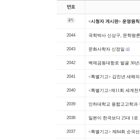
번호
<시청자 게시판> 운영원칙
2044
국학박사 신상구, 문학평론
2043
문화사학자 신정일
2042
백제금동대항로 발굴 30
2041
<특별기고> 갑진년 새해의
2040
<특별기고>제11회 세계천
2039
인하대학교 융합고고학과 
2038
일본이 한국보다 25대 1
2037
<특별기고> 제84회 순국