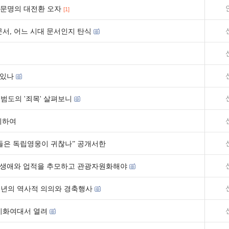
대문명의 대전환 오자
[1]
문서, 어느 시대 문서인지 탄식
 있나
범도의 '죄목' 살펴보니
이하여
들은 독립영웅이 귀찮나” 공개서한
 생애와 업적을 추모하고 관광자원화해야
78주년의 역사적 의의와 경축행사
 이화여대서 열려