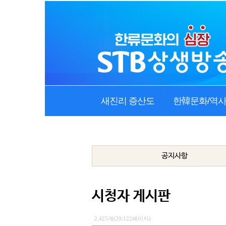
새진리 증산도
한韓문화/역
공지사항
시청자 게시판
2,425개(20/122페이지)