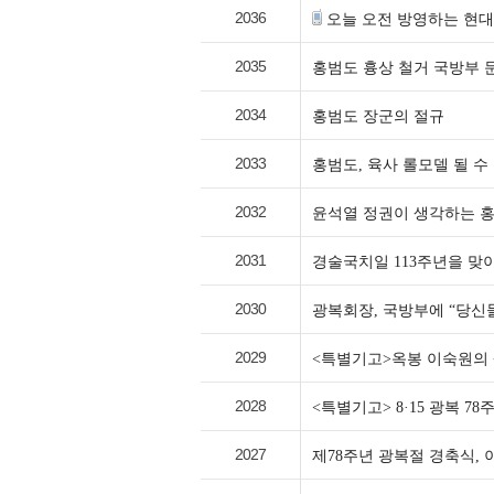
2036
오늘 오전 방영하는 현
2035
홍범도 흉상 철거 국방부 
2034
홍범도 장군의 절규
2033
홍범도, 육사 롤모델 될 수
2032
윤석열 정권이 생각하는 홍
2031
경술국치일 113주년을 맞
2030
광복회장, 국방부에 “당신
2029
<특별기고>옥봉 이숙원의
2028
<특별기고> 8·15 광복 
2027
제78주년 광복절 경축식,