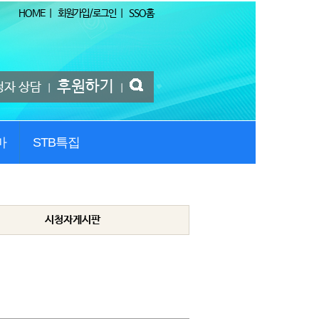
HOME
|
회원가입/로그인
|
SSO홈
후원하기
청자 상담
|
|
마
STB특집
시청자게시판