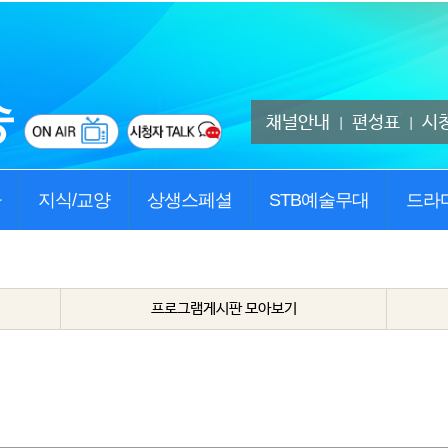
채널안내
편성표
시
|
|
사
지식/교양
상생스페셜
STB예술무대
드라
프로그램게시판 모아보기