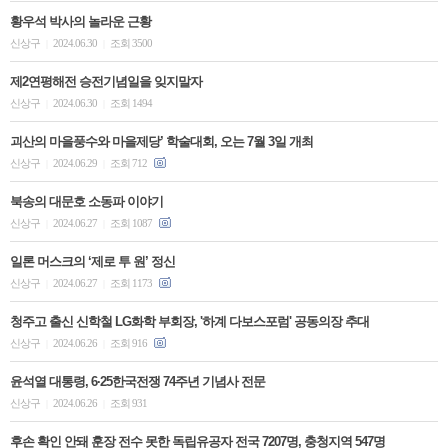
황우석 박사의 놀라운 근황
신상구
2024.06.30
조회 3500
|
|
제2연평해전 승전기념일을 잊지말자
신상구
2024.06.30
조회 1494
|
|
괴산의 마을풍수와 마을제당’ 학술대회, 오는 7월 3일 개최
신상구
2024.06.29
조회 712
|
|
북송의 대문호 소동파 이야기
신상구
2024.06.27
조회 1087
|
|
일론 머스크의 ‘제로 투 원’ 정신
신상구
2024.06.27
조회 1173
|
|
청주고 출신 신학철 LG화학 부회장, '하계 다보스포럼' 공동의장 추대
신상구
2024.06.26
조회 916
|
|
윤석열 대통령, 6·25한국전쟁 74주년 기념사 전문
신상구
2024.06.26
조회 931
|
|
후손 확인 안돼 훈장 전수 못한 독립유공자 전국 7207명, 충청지역 547명