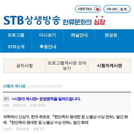
프로그램
다시보기
채널안내
편성표
STB소개
후원안내
프로그램게시판 모아
공지사항
시청자게시판
보기
시청자 게시판
2,425개(12/122페이지)
<시청자 게시판> 운영원칙을 알려드립니다.
박한
2018.04.12
조회 151745
|
|
국학박사 신상구, 한국 최초로 『한민족의 원대한 꿈 노벨상 수상 전략』발간 화
제 『한민족의 원대한 꿈 노벨상 수상 전략』발간 화제
신상구
2024.06.30
조회 787
|
|