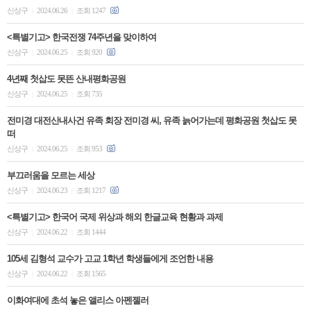
신상구
2024.06.26
조회 1247
|
|
<특별기고> 한국전쟁 74주년을 맞이하여
신상구
2024.06.25
조회 920
|
|
4년째 첫삽도 못뜬 산내평화공원
신상구
2024.06.25
조회 735
|
|
전미경 대전산내사건 유족 회장 전미경 씨, 유족 늙어가는데 평화공원 첫삽도 못
떠
신상구
2024.06.25
조회 953
|
|
부끄러움을 모르는 세상 ​
신상구
2024.06.23
조회 1217
|
|
<특별기고> 한국어 국제 위상과 해외 한글교육 현황과 과제
신상구
2024.06.22
조회 1444
|
|
105세 김형석 교수가 고교 1학년 학생들에게 조언한 내용
신상구
2024.06.22
조회 1565
|
|
이화여대에 초석 놓은 앨리스 아펜젤러