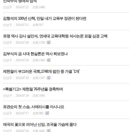
신숙주의 생애와 업적
신상구
2024.07.21
조회 1460
|
|
김형석의 100년 산책, 만일 내가 교육부 장관이 된다면
신상구
2024.07.21
조회 957
|
|
유명 역사 강사 설민석, 연세대 교육대학원 석사논문 표절 심경 고백
신상구
2024.07.20
조회 1320
|
|
김부식의 금 사대 현실론은 역사 퇴보였나
신상구
2024.07.20
조회 1364
|
|
제헌절이 부끄러운 국회,1748개 법안 중 가결 `1개`
신상구
2024.07.18
조회 1107
|
|
<특별기고> 제헌절 76주년을 경축하며
신상구
2024.07.18
조회 1092
|
|
유관순의 첫 스승, 사애리시를 아시나요
신상구
2024.07.17
조회 982
|
|
애국의 꽃으로 피어난 신앙, 조국을 가슴에 품다
신상구
2024.07.16
조회 1042
|
|