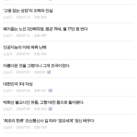
‘고용 없는 성장’의 오해와 진실
신상구
2024.07.14
조회 1010
|
|
폐지줍는 노인 1만4831명, 평균 78세, 월 77만 원 번다
신상구
2024.07.11
조회 1087
|
|
인공지능의 미래 예측 난해
신상구
2024.07.07
조회 1024
|
|
아름다운 것을 그렸더니 그게 조국이었다
신상구
2024.07.05
조회 859
|
|
대한민국 3대 악성
신상구
2024.07.04
조회 2107
|
|
박희선 불교시인 유품, 고향 대전 품으로 돌아왔다.
신상구
2024.07.04
조회 1023
|
|
‘최초의 한류’ 조선통신사 길 따라 ‘경요세계’ 정신 배우다
신상구
2024.07.03
조회 1205
|
|