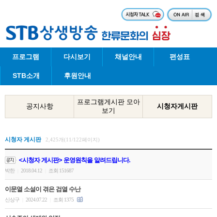
프로그램
다시보기
채널안내
편성표
STB소개
후원안내
프로그램게시판 모아
공지사항
시청자게시판
보기
시청자 게시판
2,425개(11/122페이지)
<시청자 게시판> 운영원칙을 알려드립니다.
박한
2018.04.12
조회 151687
|
|
이문열 소설이 겪은 검열 수난
신상구
2024.07.22
조회 1375
|
|