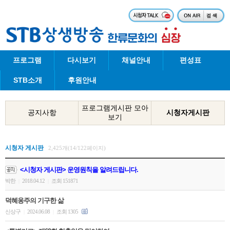
프로그램
다시보기
채널안내
편성표
STB소개
후원안내
프로그램게시판 모아
공지사항
시청자게시판
보기
시청자 게시판
2,425개(14/122페이지)
<시청자 게시판> 운영원칙을 알려드립니다.
박한
2018.04.12
조회 151871
|
|
덕혜옹주의 기구한 삶
신상구
2024.06.08
조회 1305
|
|