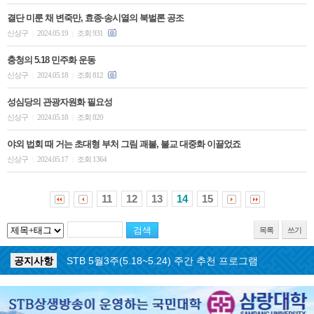
결단 미룬 채 변죽만, 효종·송시열의 북벌론 공조
신상구
2024.05.19
조회 931
|
|
충청의 5.18 민주화 운동
신상구
2024.05.18
조회 812
|
|
성심당의 관광자원화 필요성
신상구
2024.05.18
조회 820
|
|
야외 법회 때 거는 초대형 부처 그림 괘불, 불교 대중화 이끌었죠
신상구
2024.05.17
조회 1364
|
|
11
12
13
14
15
목록
쓰기
공지사항
STB 5월4주(5.25~5.31) 주간 추천 프로그램
공지사항
STB 5월3주(5.18~5.24) 주간 추천 프로그램
공지사항
STB 4월마지막주(4.27~5.3) 주간 추천 프로그램
공지사항
STB 4월4주(4.20~4.26) 주간 추천 프로그램
공지사항
STB 4월2주(4.6~4.12) 주간 추천 프로그램