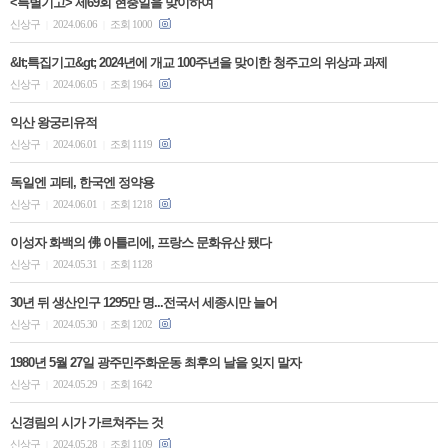
<특별기고> 제69회 현충일을 맞이하여
신상구
2024.06.06
조회 1000
|
|
&lt;특집기고&gt; 2024년에 개교 100주년을 맞이한 청주고의 위상과 과제
신상구
2024.06.05
조회 1964
|
|
익산 왕궁리유적
신상구
2024.06.01
조회 1119
|
|
독일엔 괴테, 한국엔 정약용
신상구
2024.06.01
조회 1218
|
|
이성자 화백의 佛 아틀리에, 프랑스 문화유산 됐다
신상구
2024.05.31
조회 1128
|
|
30년 뒤 생산인구 1295만 명...전국서 세종시만 늘어
신상구
2024.05.30
조회 1202
|
|
1980년 5월 27일 광주민주화운동 최후의 날을 잊지 말자
신상구
2024.05.29
조회 1642
|
|
신경림의 시가 가르쳐주는 것
신상구
2024.05.28
조회 1109
|
|