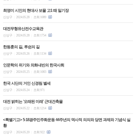
최영미 시인의 현대사 보물 고1 때 일기장
신상구
2024.05.28
조회 1089
|
|
대전무형유산전수교육관
신상구
2024.05.28
조회 1754
|
|
한동훈의 길, 루쉰의 길
신상구
2024.05.26
조회 1134
|
|
인문학의 위기와 외화내빈의 한국사회
신상구
2024.05.25
조회 1083
|
|
한국 시단의 거인 신경림 별세
신상구
2024.05.24
조회 971
|
|
대전 밝히는 '오래된 미래' 근대건축물
신상구
2024.05.22
조회 1214
|
|
<특별기고> 5·18광주민주화운동 44주년의 역사적 의의와 당면 과제와 기념식 실
황
신상구
2024.05.20
조회 922
|
|