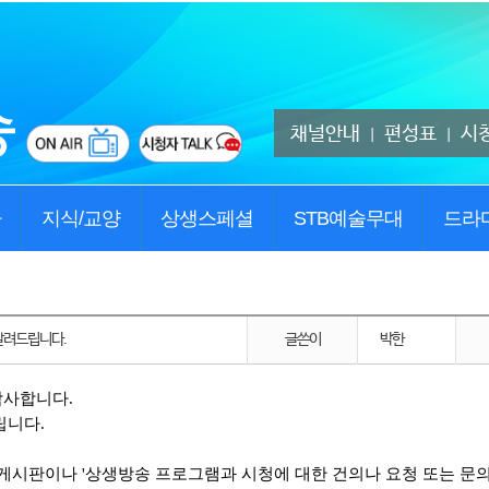
채널안내
편성표
시
|
|
사
지식/교양
상생스페셜
STB예술무대
드라
알려드립니다.
글쓴이
박한
감사합니다.
립니다.
게시판이나 '상생방송 프로그램과 시청에 대한 건의나 요청 또는 문의