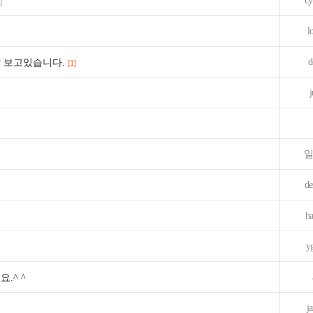
cy
]
l
d
 보고있습니다.
[1]
j
일
de
ha
y
.^ ^
j