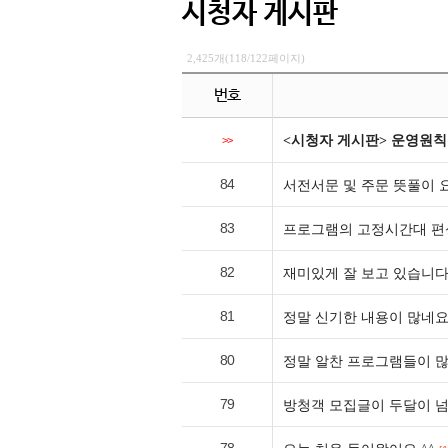
시청자 게시판
2,425개(118/122페이지)
번호
<시청자 게시판> 운영원칙
>>
84
서전서문 및 주문 뜻풀이 
83
프로그램의 고정시간대 편
82
재미있게 잘 보고 있습니다
81
정말 신기한 내용이 많네요
80
정말 알찬 프로그램들이 많
79
방청객 모집글이 두달이 