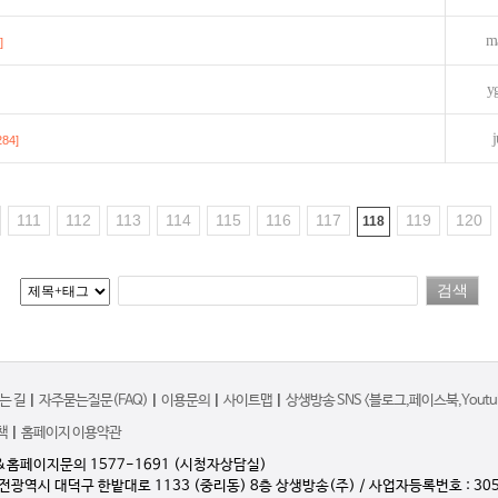
m
]
y
j
284]
111
112
113
114
115
116
117
119
120
118
는 길
|
자주묻는질문(FAQ)
|
이용문의
|
사이트맵
|
상생방송 SNS <블로그,페이스북,Youtub
책
|
홈페이지 이용약관
&홈페이지문의 1577-1691 (시청자상담실)
대전광역시 대덕구 한밭대로 1133 (중리동) 8층 상생방송(주) / 사업자등록번호 : 305