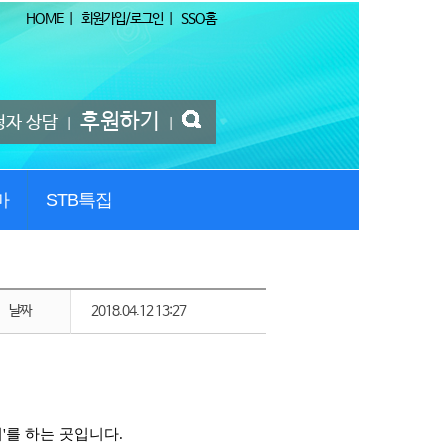
HOME
|
회원가입/로그인
|
SSO홈
후원하기
청자 상담
|
|
마
STB특집
날짜
2018.04.12 13:27
'를 하는 곳입니다.