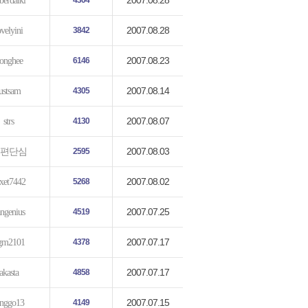
2007.08.28
berdalki
4304
2007.08.28
ovelyini
3842
2007.08.23
onghee
6146
2007.08.14
ustsam
4305
2007.08.07
strs
4130
2007.08.03
편단심
2595
2007.08.02
xet7442
5268
2007.07.25
ngenius
4519
2007.07.17
gm2101
4378
2007.07.17
akasta
4858
2007.07.15
anggo13
4149