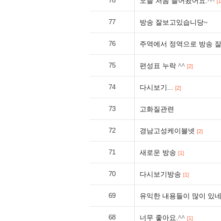
78
오늘 처음 들어왔어요.^^
[1
77
방송 잘보고있습니당~
76
주역에서 정역으로 방송 잘
75
편성표 누락 ^^
[2]
74
다시보기...
[2]
73
고화질관련
72
경남고성케이블넷
[2]
71
새로운 방송
[1]
70
다시보기방송
[1]
69
유익한 내용들이 많이 있네요
68
너무 좋아요.^^
[1]