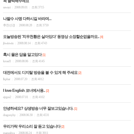
꼭 클릭해주세요
sawayi
2008.09.01
조회 3715
|
|
나팔수 사명 다하시길 바라며...
후천선경
2008.08.28
조회 3759
|
|
오늘방송된 '치우천황은 살아있다' 동영상 소장할순없을까요..
[4]
jhwinwin
2008.08.14
조회 4743
|
|
혹시 물은 답을 알고있다
[1]
kroad1
2008.08.06
조회 4145
|
|
대전에서도 디지탈 방송을 볼 수 있게 해 주세요
[2]
lkphar
2008.07.20
조회 4012
|
|
I love English 코너에서용..
[2]
ejrgus2
2008.07.01
조회 4102
|
|
안녕하세요? 상생방송 너무 잘보고있습니다.
[1]
dragonyhy
2008.06.30
조회 4531
|
|
우리가락 우리소리 잘 듣고 있습니다
[2]
manushya
2008.06.24
조회 3911
|
|