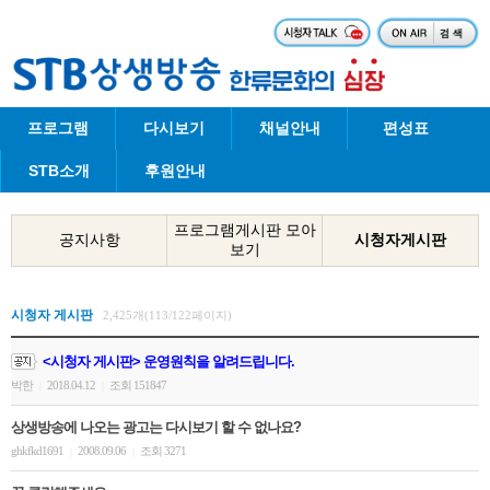
프로그램
다시보기
채널안내
편성표
STB소개
후원안내
프로그램게시판 모아
공지사항
시청자게시판
보기
시청자 게시판
2,425개(113/122페이지)
<시청자 게시판> 운영원칙을 알려드립니다.
박한
2018.04.12
조회 151847
|
|
상생방송에 나오는 광고는 다시보기 할 수 없나요?
ghkfkd1691
2008.09.06
조회 3271
|
|