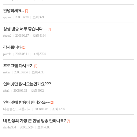
안녕하세요...
[2]
appless
2008.06.20
조회 3790
|
|
상생 방송 너무 좋습니다~~
[2]
ejrgus2
2008.06.17
조회 4184
|
|
감사합니다
[1]
piccolo
2008.06.11
조회 3794
|
|
프로그램 다시보기
[1]
nakira
2008.06.04
조회 4533
|
|
인터넷만 않나오는건가요???
after1
2008.06.02
조회 3992
|
|
인터넷에 방송이 안나와요~~
[2]
나는증산도의혼이다
2008.06.02
조회 4206
|
|
내 인생의 가장 큰 만남 방송 안하나요?
[2]
chotla2934
2008.05.24
조회 4685
|
|