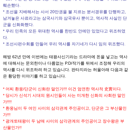
훼손했다.
* 조선을 지배해서는 사서 20만권을 불 지르는 분서갱유를 단행하고,
남겨놓은 사료라고는 삼국사기와 삼국유사 뿐이고, 역사적 사실인 단
군을 신화화했다.
* 우리 민족의 모든 위대한 역사를 한반도 안에만 있었다고 위조하였
다.
* 조선사편수회를 만들어 우리 역사를 자기네가 다시 임의 위조했다.
해방 62년 만에 이번에는 태왕사신기라는 드라마에 돈을 넣고는 역사
에 대해서는 문외한이나 다름없는 P.D/작가를 뒤에서 조정해 우리의
역사를 다시 위조하려 하고 있습니다. 판타지라는 허울아래 다음과 같
은 황당한 이야기를 하고 있습니다.
* 어찌 환웅/단군이 신화란 말인가!!! 이건 엄연한 역사적 史實이다.
* 당시가 신석기 시대의 원시인들이 사는 미개한 신화의 사회란 말인
가!!!!
* 환웅님이 두 여인 사이의 삼각관계 주인공이고, 단군은 그 부산물인
가!!!
* 광개토태왕이 두 남매 사이의 삼각관계의 주인공이고 장수왕은 부
산물인가!!