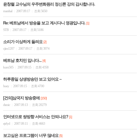
윤창렬 교수님의 우주변화원리 정신론 강의 감사합니다.
marshal
2007.09.17
조회 5650
|
|
Re: 베트남에서 방송을 보고 계시다니 영광입니다.
[1]
STB
2007.09.17
조회 5186
|
|
소리가 이상하게 들려요
[2]
cjim1207
2007.09.17
조회 3974
|
|
베트남 호치민 입니다...
[4]
kum505
2007.09.15
조회 4358
|
|
하루종일 상생방송만 보고 있어요 ~
huey
2007.09.15
조회 4700
|
|
[건의]삼국지 방송중에
[150]
dsmic
2007.09.13
조회 20279
|
|
인터넷으로 쌍방향 서비스는 안되나요?
[1]
ejrfyd
2007.09.11
조회 4663
|
|
보고싶은 프로그램이 너무 많네요
[5]