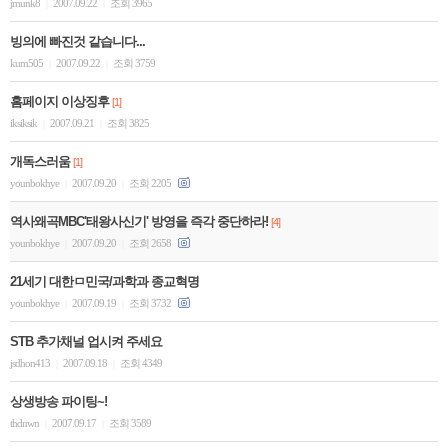
jmunk8
2007.09.22
조회 3965
|
|
빙의에 빠진것 같습니다...
kum505
2007.09.22
조회 3759
|
|
홈페이지 이상징후
[1]
iksiksik
2007.09.21
조회 3825
|
|
개독스러움
[1]
younbokhye
2007.09.20
조회 2205
|
|
역사왜곡MBC'태왕사신기' 방영을 즉각 중단하라!
[4]
younbokhye
2007.09.20
조회 2658
|
|
21세기 대한ㅁ민국/과학과 종교혁명
younbokhye
2007.09.19
조회 3732
|
|
STB 추가채널 업시켜 주세요
jsdhon413
2007.09.18
조회 4349
|
|
상생방송 파이팅~!
thdnwn
2007.09.17
조회 3589
|
|