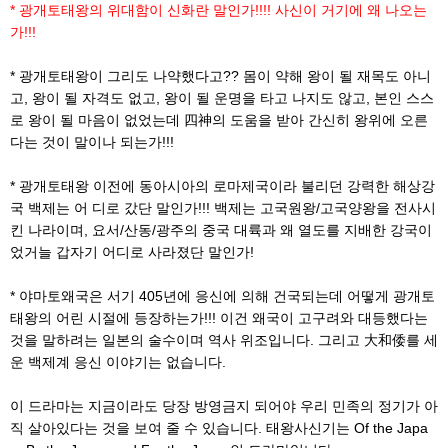
* 광개토태왕의 위대함이 신화란 말인가!!!! 사신이 거기에 왜 나오는
가!!!
* 광개토태왕이 그리도 나약했다고?? 몸이 약해 왕이 될 재목도 아니
고, 왕이 될 자격도 없고, 왕이 될 운명을 타고 나지도 않고, 본인 스스
로 왕이 될 마음이 없었는데 四神의 도움을 받아 간신히 왕위에 오른
다는 것이 말이나 되는가!!!
* 광개토태왕 이전에 동아시아의 로마제국이라 불리던 강력한 해상강
국 백제는 어 디로 갔단 말인가!!! 백제는 고국원왕/고국양왕을 전사시
킨 나라이며, 요서/산동/광주의 중국 대륙과 왜 열도를 지배한 강국이
었거늘 갑자기 어디로 사라졌단 말인가!
* 야마토왜국은 서기 405년에 응신에 의해 건국되는데 어떻게 광개토
태왕의 어린 시절에 등장하는가!!! 이건 왜국이 고구려와 대등했다는
것을 말하려는 일본의 술수이며 역사 위조입니다. 그리고 大和倭를 세
운 백제계 응신 이야기는 없습니다.
이 드라마는 지금이라도 당장 방영금지 되어야 우리 민족의 정기가 아
직 살아있다는 것을 보여 줄 수 있습니다. 태왕사신기는 Of the Japa