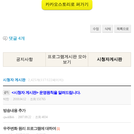
카카오스토리로 퍼가기
수정
삭제
목록으로
댓글
4
개
프로그램게시판 모아
공지사항
시청자게시판
보기
시청자 게시판
2,425개(117/122페이지)
<시청자 게시판> 운영원칙을 알려드립니다.
박한
2018.04.12
조회 151765
|
|
방송내용 추가
cjswldlfeh
2007.09.22
조회 4834
|
|
우주변화 원리 프로그램에 대하여
[1]