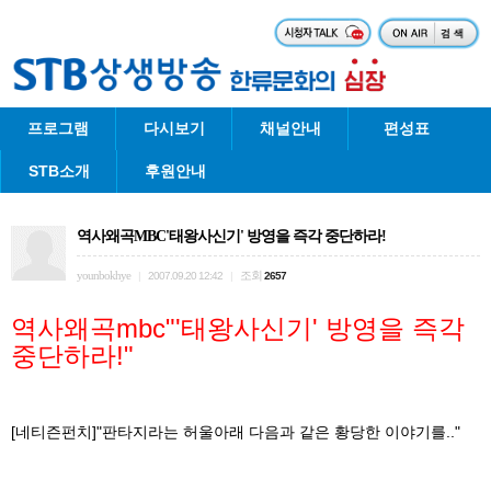
프로그램
다시보기
채널안내
편성표
STB소개
후원안내
역사왜곡MBC'태왕사신기' 방영을 즉각 중단하라!
younbokhye
조회
|
2007.09.20 12:42
|
2657
역사왜곡mbc"'태왕사신기' 방영을 즉각
중단하라!"
[네티즌펀치]"판타지라는 허울아래 다음과 같은 황당한 이야기를.."