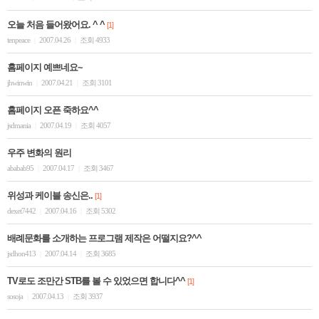
오늘 처음 들어왔어요. ^ ^
[1]
tenpeace
2007.04.26
조회 4933
|
|
홈페이지 예쁘네요~
jhwinwin
2007.04.21
조회 3101
|
|
홈페이지 오픈 죽하요^^
jsdmania
2007.04.19
조회 4057
|
|
우주 변화의 원리
ababab95
2007.04.17
조회 3467
|
|
위성과 케이블 송신은..
[1]
dexet7442
2007.04.16
조회 5302
|
|
배례문화를 소개하는 프로그램 제작은 어떨지요?^^
jsdhon413
2007.04.14
조회 3685
|
|
TV로도 조만간 STB를 볼 수 있었으면 합니다^^
[1]
sosoja
2007.04.13
조회 3937
|
|