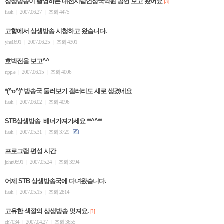
상생방송이 촬영하는 대전시립연정국악원 공연 보고 왔어요
[3]
flash
2007.06.27
조회 4475
|
|
고향에서 상생방송 시청하고 왔습니다.
yhs1691
2007.06.25
조회 4301
|
|
호박전을 보고^^
ripple
2007.06.15
조회 4006
|
|
*(^o^)* 방송국 둘러보기 갤러리도 새로 생겼네요
flash
2007.06.02
조회 4096
|
|
STB상생방송_배너가져가세요 **^^**
flash
2007.05.31
조회 3729
|
|
프로그램 편성 시간
john0591
2007.05.24
조회 3994
|
|
어제 STB 상생방송국에 다녀왔습니다.
flash
2007.05.15
조회 2814
|
|
고유한 색깔의 상생방송 멋져요.
[1]
ch7034
2007.04.27
조회 3655
|
|