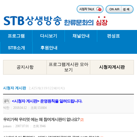
프로그램
다시보기
채널안내
편성표
STB소개
후원안내
프로그램게시판 모아
공지사항
시청자게시판
보기
시청자 게시판
2,425개(119/122페이지)
<시청자 게시판> 운영원칙을 알려드립니다.
박한
2018.04.12
조회 151604
|
|
우리가락 우리멋 에는 왜 참여게시판이 없나요?
[2]
justsam
2007.07.01
조회 3946
|
|