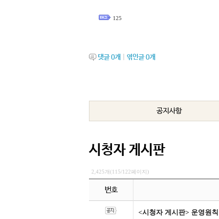
125
댓글
0
개
|
엮인글
0
개
공지사항
시청자 게시판
2,425개(115/122페이지)
번호
<시청자 게시판> 운영원칙