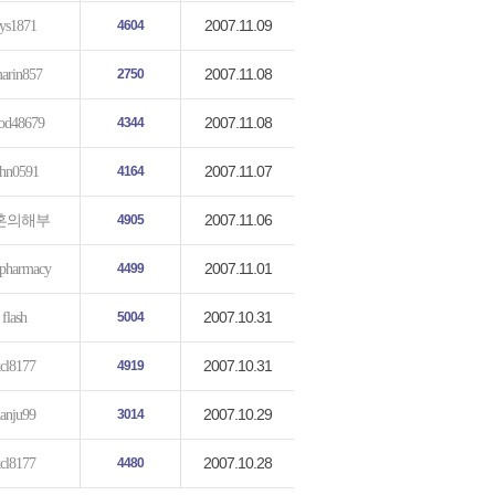
2007.11.09
ys1871
4604
2007.11.08
arin857
2750
2007.11.08
od48679
4344
2007.11.07
ohn0591
4164
2007.11.06
혼의해부
4905
2007.11.01
pharmacy
4499
2007.10.31
flash
5004
2007.10.31
cl8177
4919
2007.10.29
anju99
3014
2007.10.28
cl8177
4480