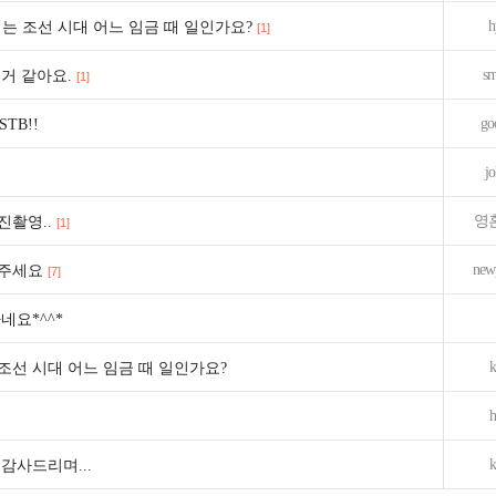
h
조이는 조선 시대 어느 임금 때 일인가요?
[1]
sm
거 같아요.
[1]
go
TB!!
j
영
촬영..
[1]
new
려주세요
[7]
네요*^^*
k
조선 시대 어느 임금 때 일인가요?
h
k
 감사드리며...