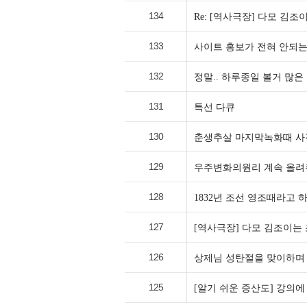
134
Re: [역사극장] 다모 김
133
사이트 홍보가 전혀 안되는
132
정말.. 하루종일 볼거 많은 S
131
특선 다큐
130
춘생추살 마지막녹화때 사진
129
우주변화의원리 계속 올
128
1832년 조선 영조때라고 하
127
[역사극장] 다모 김조이는 
126
상제님 성탄절을 맞이하며
125
[알기 쉬운 증산도] 강의에