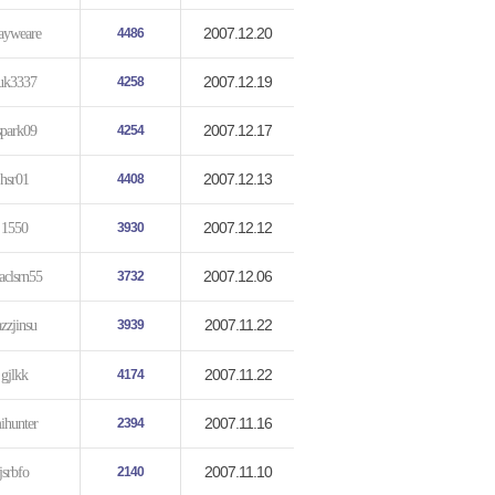
2007.12.20
ayweare
4486
2007.12.19
uk3337
4258
2007.12.17
spark09
4254
2007.12.13
hsr01
4408
2007.12.12
1550
3930
2007.12.06
aclsrn55
3732
2007.11.22
azzjinsu
3939
2007.11.22
gjlkk
4174
2007.11.16
ihunter
2394
2007.11.10
jsrbfo
2140