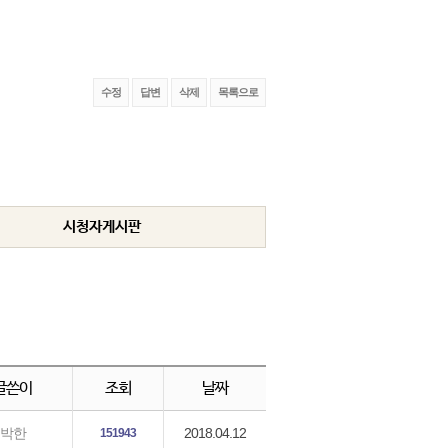
수정
답변
삭제
목록으로
시청자게시판
글쓴이
조회
날짜
2018.04.12
박한
151943