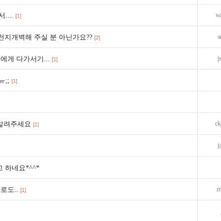
w
...
[1]
s
천지개벽해 주실 분 아닌가요??
[2]
j
에게 다가서기...
[1]
ㅠ;;
[1]
ck
 알려주세요
[1]
j
고 하네요*^^*
m
로도..
[1]