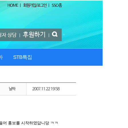
HOME
|
회원가입/로그인
|
SSO홈
후원하기
청자 상담
|
|
마
STB특집
날짜
2007.11.22 19:58
 들어 홍보를 시작하였답니당 ㅋㅋ