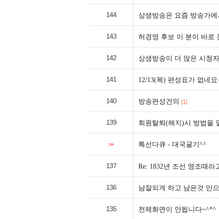
144
상생방송은 요즘 방송가에서.
143
허경영 후보 이 분이 바로 
142
상생방송이 더 많은 시청자
141
12/13(목) 편성표가 없네요
140
방송편성건의
[1]
139
회원탈퇴(해지)시 방법을
특선다큐 - 대국굴기^^
>>
137
Re: 1832년 조선 영조때라
136
남잘되게 하고 남은것 만으
135
전체화면이 안됩니다~^*^