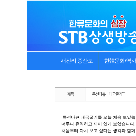
새진리 증산도
한韓문화/역
제목
특선다큐 - 대국굴기^^
특선다큐 대국굴기를 오늘 처음 보았씁니
너무나 유익하고 재미 있게 보았습니다.
처음부터 다시 보고 싶다는 생각과 함께