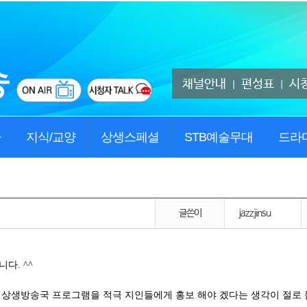
채널안내
편성표
시
|
|
사
지식/교양
상생스페셜
STB예술무대
드라
글쓴이
jazzjinsu
다. ^^
 상생방송국 프로그램을 적극 지인들에게 홍보 해야 겠다는 생각이 절로