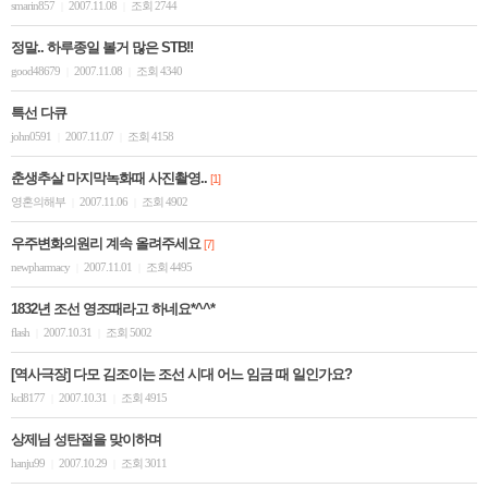
smarin857
2007.11.08
조회 2744
|
|
정말.. 하루종일 볼거 많은 STB!!
good48679
2007.11.08
조회 4340
|
|
특선 다큐
john0591
2007.11.07
조회 4158
|
|
춘생추살 마지막녹화때 사진촬영..
[1]
영혼의해부
2007.11.06
조회 4902
|
|
우주변화의원리 계속 올려주세요
[7]
newpharmacy
2007.11.01
조회 4495
|
|
1832년 조선 영조때라고 하네요*^^*
flash
2007.10.31
조회 5002
|
|
[역사극장] 다모 김조이는 조선 시대 어느 임금 때 일인가요?
kcl8177
2007.10.31
조회 4915
|
|
상제님 성탄절을 맞이하며
hanju99
2007.10.29
조회 3011
|
|