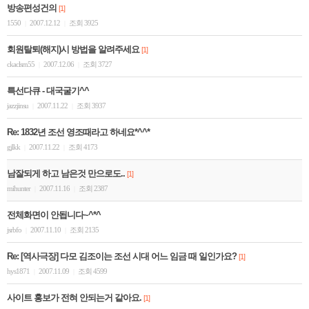
방송편성건의
[1]
1550
2007.12.12
조회 3925
|
|
회원탈퇴(해지)시 방법을 알려주세요
[1]
ckaclsrn55
2007.12.06
조회 3727
|
|
특선다큐 - 대국굴기^^
jazzjinsu
2007.11.22
조회 3937
|
|
Re: 1832년 조선 영조때라고 하네요*^^*
gjlkk
2007.11.22
조회 4173
|
|
남잘되게 하고 남은것 만으로도..
[1]
mihunter
2007.11.16
조회 2387
|
|
전체화면이 안됩니다~^*^
jsrbfo
2007.11.10
조회 2135
|
|
Re: [역사극장] 다모 김조이는 조선 시대 어느 임금 때 일인가요?
[1]
hys1871
2007.11.09
조회 4599
|
|
사이트 홍보가 전혀 안되는거 같아요.
[1]