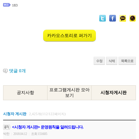
183
카카오스토리로 퍼가기
수정
삭제
목록으로
댓글
0
개
프로그램게시판 모아
공지사항
시청자게시판
보기
시청자 게시판
2,425개(112/122페이지)
<시청자 게시판> 운영원칙을 알려드립니다.
박한
2018.04.12
조회 151605
|
|