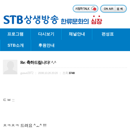
프로그램
다시보기
채널안내
편성표
STB소개
후원안내
Re: 축하드립니다! ^.^
guswn5972
조회
|
2008.10.26 20:20
|
3748
ㄷㅂ ::
ㅊㅋㅊㅋ 드려요 ^ㅗ^ !!!