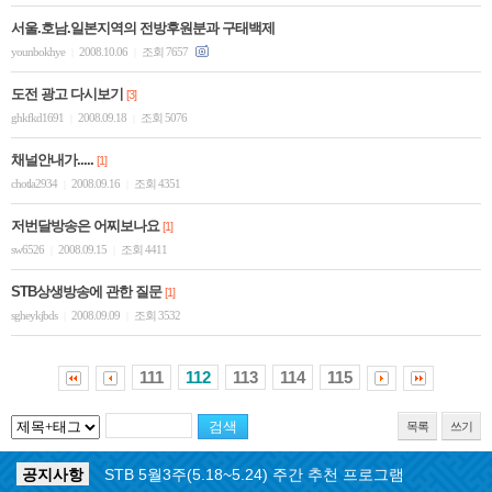
서울.호남.일본지역의 전방후원분과 구태백제
younbokhye
2008.10.06
조회 7657
|
|
도전 광고 다시보기
[3]
ghkfkd1691
2008.09.18
조회 5076
|
|
채널안내가.....
[1]
chotla2934
2008.09.16
조회 4351
|
|
저번달방송은 어찌보나요
[1]
sw6526
2008.09.15
조회 4411
|
|
STB상생방송에 관한 질문
[1]
sgheykjbds
2008.09.09
조회 3532
|
|
111
112
113
114
115
목록
쓰기
공지사항
STB 5월4주(5.25~5.31) 주간 추천 프로그램
공지사항
STB 5월3주(5.18~5.24) 주간 추천 프로그램