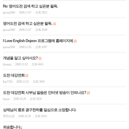
Re: 영어도전 검색 하고 싶은분 필독.
tprma2000
2008.11.07
조회 3822
|
|
영어도전 검색 하고 싶은분 필독.
[1]
tprma2000
2008.11.07
조회 4548
|
|
I Love English Dojeon 프로그램에 홈페이지에
[1]
tprma2000
2008.11.05
조회 4397
|
|
개념을 알고 싶어서요?
[1]
khansyj
2008.11.02
조회 4041
|
|
도전 대강연회
[2]
lkss7326
2008.11.01
조회 3694
|
|
도전 대강연회 사부님 말씀은 인터넷 방송이 안되나요?
[2]
hayan
2008.10.29
조회 3659
|
|
상제님의 道로 광구천하를 일심으로 소망합니다.
후천선경
2008.10.29
조회 3916
|
|
죄송합니다.;