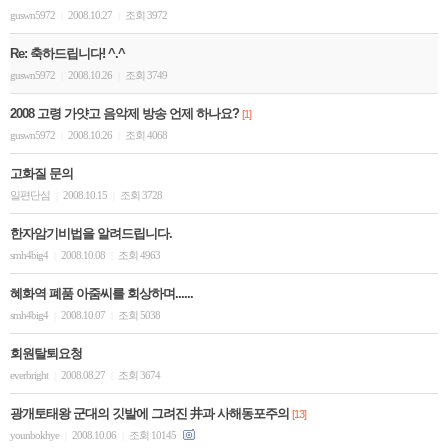
guswn5972
2008.10.27
조회 3972
|
|
Re: 축하드립니다! ^.^
guswn5972
2008.10.26
조회 3749
|
|
2008 고령 가얏고 음악제 방송 언제 하나요?
[1]
guswn5972
2008.10.26
조회 4068
|
|
고화질 문의
일편단심
2008.10.15
조회 3728
|
|
한자암기비법을 알려드립니다.
smh4big4
2008.10.08
조회 4963
|
|
혜화역 폐품 아줌씨를 회상하며......
smh4big4
2008.10.07
조회 5038
|
|
회원탈퇴요청
everbright
2008.08.27
조회 3674
|
|
광개토태왕 군대의 깃발에 그려진 井과 사해동포주의
[13]
younbokhye
2008.10.06
조회 10145
|
|