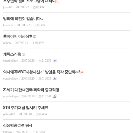
우주변화 원리 프로그램에 대하여
[1]
jmunk8
2007.09.22
조회 3960
|
|
빙의에 빠진것 같습니다...
kum505
2007.09.22
조회 3750
|
|
홈페이지 이상징후
[1]
iksiksik
2007.09.21
조회 3823
|
|
개독스러움
[1]
younbokhye
2007.09.20
조회 2205
|
|
역사왜곡MBC'태왕사신기' 방영을 즉각 중단하라!
[4]
younbokhye
2007.09.20
조회 2653
|
|
21세기 대한ㅁ민국/과학과 종교혁명
younbokhye
2007.09.19
조회 3728
|
|
STB 추가채널 업시켜 주세요
jsdhon413
2007.09.18
조회 4346
|
|
상생방송 파이팅~!
thdnwn
2007.09.17
조회 3588
|
|