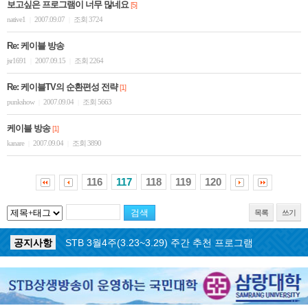
보고싶은 프로그램이 너무 많네요
[5]
native1
2007.09.07
조회 3724
|
|
Re: 케이블 방송
jsr1691
2007.09.15
조회 2264
|
|
Re: 케이블TV의 순환편성 전략
[1]
punkshow
2007.09.04
조회 5663
|
|
케이블 방송
[1]
kanare
2007.09.04
조회 3890
|
|
116
117
118
119
120
목록
쓰기
공지사항
STB 3월4주(3.23~3.29) 주간 추천 프로그램
공지사항
ON AIR 서비스 장애 복구 안내
공지사항
STB 5월4주(5.25~5.31) 주간 추천 프로그램
공지사항
STB 5월3주(5.18~5.24) 주간 추천 프로그램
공지사항
STB 4월마지막주(4.27~5.3) 주간 추천 프로그램