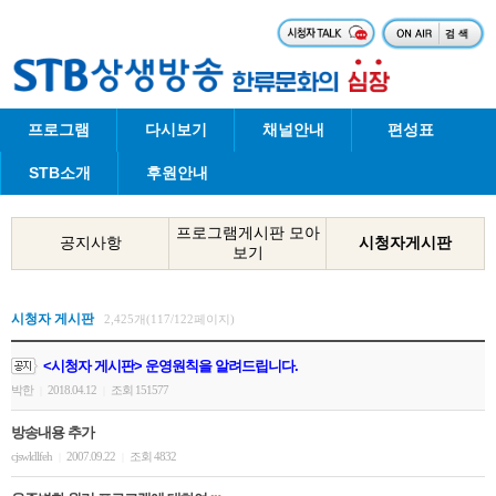
프로그램
다시보기
채널안내
편성표
STB소개
후원안내
프로그램게시판 모아
공지사항
시청자게시판
보기
시청자 게시판
2,425개(117/122페이지)
<시청자 게시판> 운영원칙을 알려드립니다.
박한
2018.04.12
조회 151577
|
|
방송내용 추가
cjswldlfeh
2007.09.22
조회 4832
|
|