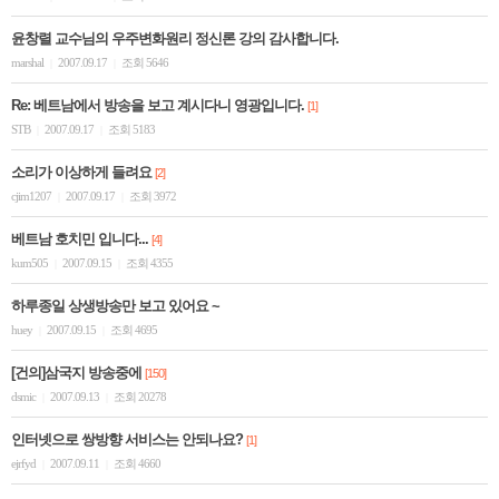
윤창렬 교수님의 우주변화원리 정신론 강의 감사합니다.
marshal
2007.09.17
조회 5646
|
|
Re: 베트남에서 방송을 보고 계시다니 영광입니다.
[1]
STB
2007.09.17
조회 5183
|
|
소리가 이상하게 들려요
[2]
cjim1207
2007.09.17
조회 3972
|
|
베트남 호치민 입니다...
[4]
kum505
2007.09.15
조회 4355
|
|
하루종일 상생방송만 보고 있어요 ~
huey
2007.09.15
조회 4695
|
|
[건의]삼국지 방송중에
[150]
dsmic
2007.09.13
조회 20278
|
|
인터넷으로 쌍방향 서비스는 안되나요?
[1]
ejrfyd
2007.09.11
조회 4660
|
|