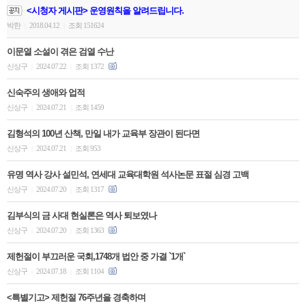
<시청자 게시판> 운영원칙을 알려드립니다.
박한
2018.04.12
조회 151624
|
|
이문열 소설이 겪은 검열 수난
신상구
2024.07.22
조회 1372
|
|
신숙주의 생애와 업적
신상구
2024.07.21
조회 1459
|
|
김형석의 100년 산책, 만일 내가 교육부 장관이 된다면
신상구
2024.07.21
조회 953
|
|
유명 역사 강사 설민석, 연세대 교육대학원 석사논문 표절 심경 고백
신상구
2024.07.20
조회 1317
|
|
김부식의 금 사대 현실론은 역사 퇴보였나
신상구
2024.07.20
조회 1363
|
|
제헌절이 부끄러운 국회,1748개 법안 중 가결 `1개`
신상구
2024.07.18
조회 1104
|
|
<특별기고> 제헌절 76주년을 경축하며