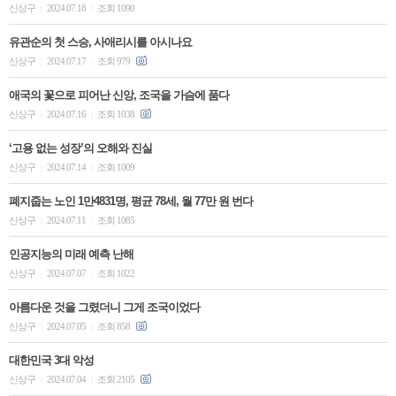
신상구
2024.07.18
조회 1090
|
|
유관순의 첫 스승, 사애리시를 아시나요
신상구
2024.07.17
조회 979
|
|
애국의 꽃으로 피어난 신앙, 조국을 가슴에 품다
신상구
2024.07.16
조회 1038
|
|
‘고용 없는 성장’의 오해와 진실
신상구
2024.07.14
조회 1009
|
|
폐지줍는 노인 1만4831명, 평균 78세, 월 77만 원 번다
신상구
2024.07.11
조회 1085
|
|
인공지능의 미래 예측 난해
신상구
2024.07.07
조회 1022
|
|
아름다운 것을 그렸더니 그게 조국이었다
신상구
2024.07.05
조회 858
|
|
대한민국 3대 악성
신상구
2024.07.04
조회 2105
|
|