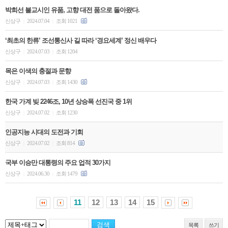
박희선 불교시인 유품, 고향 대전 품으로 돌아왔다.
신상구
2024.07.04
조회 1021
|
|
‘최초의 한류’ 조선통신사 길 따라 ‘경요세계’ 정신 배우다
신상구
2024.07.03
조회 1204
|
|
목은 이색의 충절과 문향
신상구
2024.07.03
조회 1430
|
|
한국 가계 빚 2246조, 10년 상승폭 선진국 중 1위
신상구
2024.07.02
조회 1230
|
|
인공지능 시대의 도전과 기회
신상구
2024.07.02
조회 814
|
|
국부 이승만 대통령의 주요 업적 30가지
신상구
2024.06.30
조회 1479
|
|
11
12
13
14
15
목록
쓰기