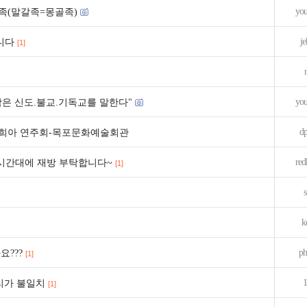
yo
족(말갈족=몽골족)
je
니다
[1]
yo
은 신도.불교.기독교를 말한다"
dp
희아 연주회-목포문화예술회관
red
시간대에 재방 부탁합니다~
[1]
s
k
ph
???
[1]
리가 불일치
[1]