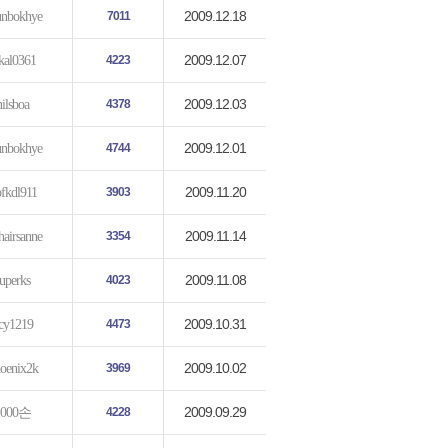
2009.12.18
unbokhye
7011
2009.12.07
kal0361
4223
2009.12.03
nilsboa
4378
2009.12.01
unbokhye
4744
2009.11.20
fkdl911
3903
2009.11.14
hairsanne
3354
2009.11.08
uperks
4023
2009.10.31
cy1219
4473
2009.10.02
oenix2k
3969
2009.09.29
1000손
4228