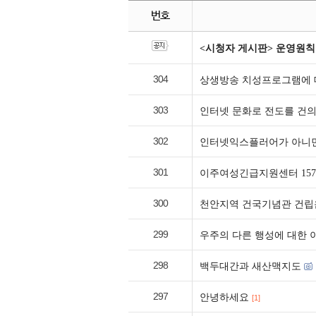
번호
<시청자 게시판> 운영원칙
304
상생방송 치성프로그램에 
303
인터넷 문화로 전도를 건의
302
인터넷익스플러어가 아니면
301
이주여성긴급지원센터 1577-
300
천안지역 건국기념관 건립
299
우주의 다른 행성에 대한 
298
백두대간과 새산맥지도
297
안녕하세요
[1]