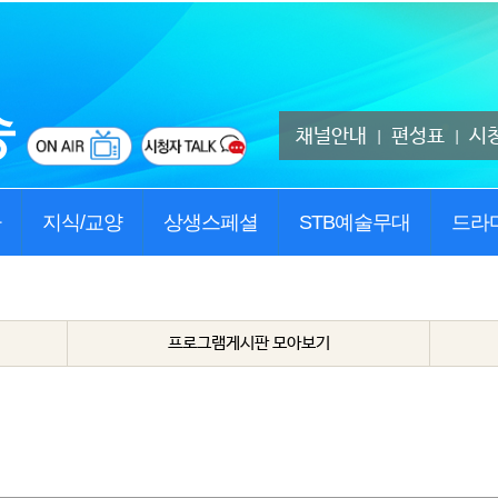
채널안내
편성표
시
|
|
사
지식/교양
상생스페셜
STB예술무대
드라
프로그램게시판 모아보기