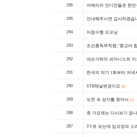
296
어메리카 인디언들은 한민
295
안내해주시면 감사하겠습
294
아침수행 오프닝
293
조선총독부칙령,"종교라 함
292
네손가락의 피아니스트 이
291
한국의 악기 1회부터 저녁
290
STB채널변경이요
[2]
289
도전 속 성지를 찾아서
[1]
288
효 가요제는 다시보기 없나요
287
TV로 보는데 입모양과 소