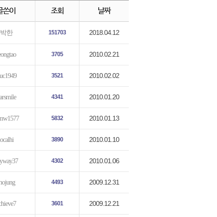
글쓴이
조회
날짜
2018.04.12
박한
151703
2010.02.21
eongtao
3705
2010.02.02
ruc1949
3521
2010.01.20
tarsmile
4341
2010.01.13
mw1577
5832
2010.01.10
localhi
3890
2010.01.06
kyway37
4302
2009.12.31
mojung
4493
2009.12.21
chieve7
3601