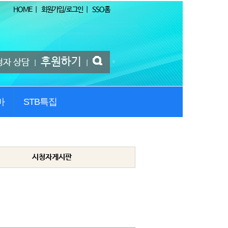
HOME
|
회원가입/로그인
|
SSO홈
후원하기
청자 상담
|
|
마
STB특집
시청자게시판