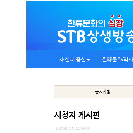
새진리 증산도
한韓문화/역
공지사항
시청자 게시판
2,425개(107/122페이지)