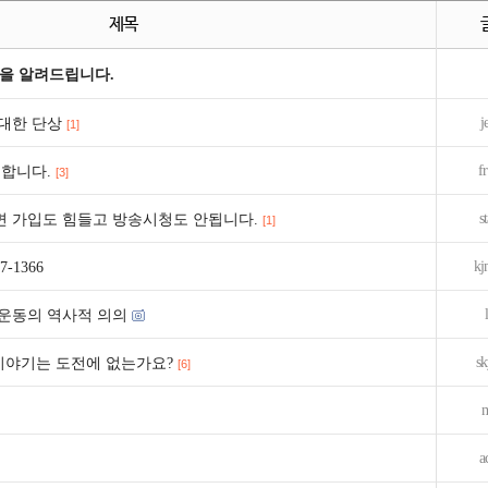
제목
을 알려드립니다.
j
대한 단상
[1]
f
합니다.
[3]
s
 가입도 힘들고 방송시청도 안됩니다.
[1]
kj
1366
운동의 역사적 의의
s
이야기는 도전에 없는가요?
[6]
a