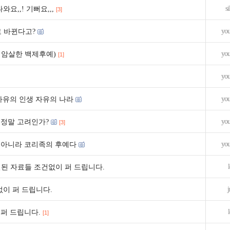
s
요,,! 기뻐요,,,
[3]
yo
 바뀐다고?
yo
 암살한 백제후예)
[1]
yo
yo
자유의 인생 자유의 나라
yo
 정말 고려인가?
[3]
yo
 아니라 코리족의 후예다
된 자료들 조건없이 퍼 드립니다.
j
없이 퍼 드립니다.
퍼 드립니다.
[1]