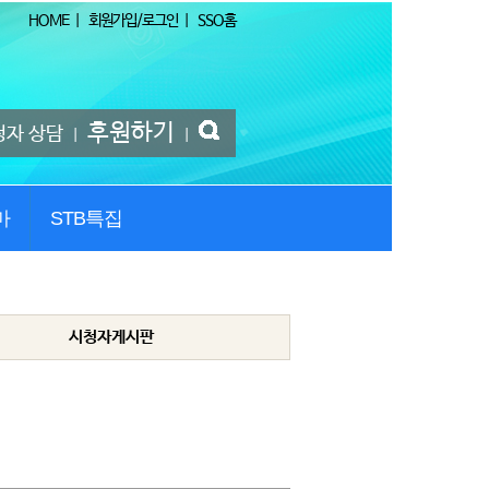
HOME
|
회원가입/로그인
|
SSO홈
후원하기
청자 상담
|
|
마
STB특집
시청자게시판