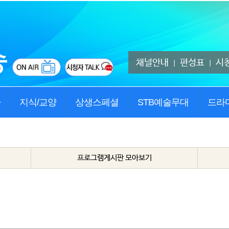
채널안내
편성표
시
|
|
사
지식/교양
상생스페셜
STB예술무대
드라
프로그램게시판 모아보기