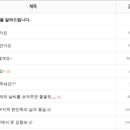
제목
을 알려드립니다.
r
가요
r
은건가요
km
볼게요~
요~
[2]
세요!!!
s
와 날씨를 보여주면 좋을듯,,,,
[1]
yo
부지역 한민족의 삶과 풍습
yo
려에서 온 김함보