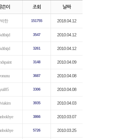
글쓴이
조회
날짜
2018.04.12
박한
151755
2010.04.12
kdtlstjd
3547
2010.04.12
kdtlstjd
3261
2010.04.09
dspaint
3148
2010.04.08
yonunu
3687
2010.04.08
yuil85
3306
2010.04.03
ilviakim
3935
2010.03.07
unbokhye
3866
2010.03.25
unbokhye
5726