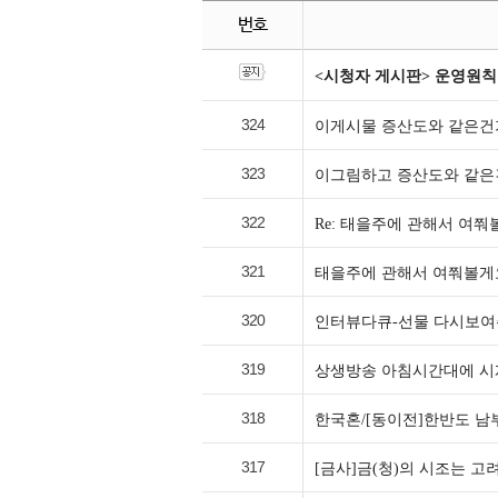
번호
<시청자 게시판> 운영원칙
324
이게시물 증산도와 같은건
323
이그림하고 증산도와 같
322
Re: 태을주에 관해서 여쭤
321
태을주에 관해서 여쭤볼게
320
인터뷰다큐-선물 다시보여주
319
상생방송 아침시간대에 시계
318
한국혼/[동이전]한반도 남
317
[금사]금(청)의 시조는 고