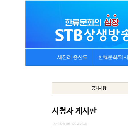
새진리 증산도
한韓문화/역
공지사항
시청자 게시판
2,425개(106/122페이지)