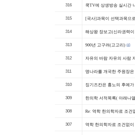
316
쿡TV에 상생방송 실시간 나와
315
[국사]과목이 선택과목으로
314
해상왕 장보고(신라권력이
313
900년 고구려(고고리)
312
자유의 바람 자유의 사람 
311
명나라를 개국한 주원장은
310
징기즈칸은 흉노의 후예가
309
한의학 서적목록( 아래나열
308
Re: 역학 한의학자료 조건
307
역학 한의학자료 조건없이 