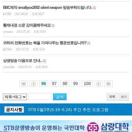
BBC제작 smallpox2002 silent weapon 방송부탁드립니다.
[1]
kt7288
2011.08.05
조회 3627
|
|
황제내경 소문 강의좀해주세요
[1]
cymmm
2011.07.28
조회 3193
|
|
귀하의 전화번호는 복을 가져다주는 행운번호입니까?
[1]
lsh7603
2011.07.20
조회 3254
|
|
상생방송 다음프로 안내..
[1]
cyberdalki
2012.02.18
조회 3833
|
|
96
97
98
99
100
목록
쓰기
공지사항
STB 5월4주(5.25~5.31) 주간 추천 프로그램
공지사항
STB 5월3주(5.18~5.24) 주간 추천 프로그램
공지사항
STB 4월마지막주(4.27~5.3) 주간 추천 프로그램
공지사항
STB 4월4주(4.20~4.26) 주간 추천 프로그램
공지사항
STB 4월2주(4.6~4.12) 주간 추천 프로그램