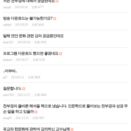
저는 천부경에 대해서 궁금한데요
[2]
opopjh
2013.03.30
조회 4777
|
|
방송 다운로드는 불가능한가요?
[1]
wjdrlcjf
2013.03.29
조회 3645
|
|
발해 연안 문화 관련 강의 궁금증인데요
kimjc321
2013.03.29
조회 3429
|
|
프로그램 다운로드 했으면 좋겠네요
[2]
shalam4
2013.03.27
조회 3150
|
|
..어부바..
jsd7
2013.01.12
조회 3818
|
|
질문합니다.
[2]
park3324
2012.12.27
조회 3864
|
|
천부경의 옳바른 해석을 책으로 냈습니다. 인문학으로 풀어보는 천부경과 성경 무
슨 말을 하고 있을까
[2]
smeg05
2012.12.25
조회 3837
|
|
유교와 한문화에 관하여 강의하신 교수님께
[2]