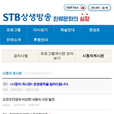
프로그램
다시보기
채널안내
편성표
STB소개
후원안내
프로그램게시판 모아
공지사항
시청자게시판
보기
시청자 게시판
2,425개(96/122페이지)
<시청자 게시판> 운영원칙을 알려드립니다.
박한
2018.04.12
조회 151766
|
|
도전 6:71장과 비슷한 내용의 사진 발견
seokyy1
2013.03.31
조회 3515
|
|