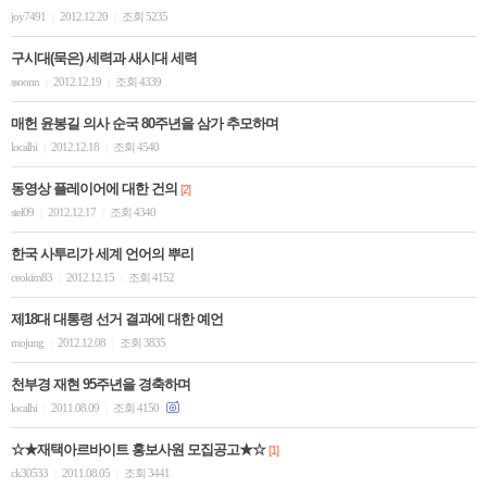
joy7491
2012.12.20
조회 5235
|
|
구시대(묵은) 세력과 새시대 세력
ssoonn
2012.12.19
조회 4339
|
|
매헌 윤봉길 의사 순국 80주년을 삼가 추모하며
localhi
2012.12.18
조회 4540
|
|
동영상 플레이어에 대한 건의
[2]
stel09
2012.12.17
조회 4340
|
|
한국 사투리가 세계 언어의 뿌리
ceokim83
2012.12.15
조회 4152
|
|
제18대 대통령 선거 결과에 대한 예언
mojung
2012.12.08
조회 3835
|
|
천부경 재현 95주년을 경축하며
localhi
2011.08.09
조회 4150
|
|
☆★재택아르바이트 홍보사원 모집공고★☆
[1]
ck30533
2011.08.05
조회 3441
|
|