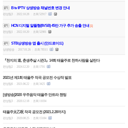
B tv IPTV 상생방송 채널번호 변경 안내
편성팀3
2022.10.28
조회 52917
|
|
HCN 디지털 알뜰형(8VSB) 45만 가구 추가 송출 안내
[1]
편성팀1
2022.10.20
조회 52981
|
|
STB상생방송 앱 출시 (안드로이드)
상생방송
2017.01.26
조회 78511
|
|
『천지의 道, 춘생추살 시즌3』14회 태을주로 천하사람을 살린다
편성팀2
2024.12.20
조회 1701
|
|
2021년 제1회 태을주 작곡 공모전 수상작 발표
편성팀6
2021.06.22
조회 3425
|
|
[생방송]2020 우주음악 태을주 만트라 챈팅
편성팀3
2020.12.18
조회 11034
|
|
태을주太乙呪 작곡 공모전 (2021.2.28까지)
편성팀3
2020.08.25
조회 15184
|
|