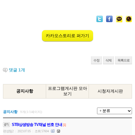
카카오스토리로 퍼가기
수정
삭제
목록으로
댓글
1
개
프로그램게시판 모아
공지사항
시청자게시판
보기
공지사항
9개(1/1페이지)
STB상생방송 TV채널 번호 안내
[1]
편성팀2
2023.07.05
조회 57604
|
|