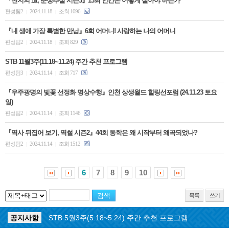
『천지의 道, 춘생추살 시즌3』13회 인간은 어떻게 살아야 하는가
편성팀2
2024.11.18
조회 1096
|
|
『내 생애 가장 특별한 만남』6회 어머니! 사랑하는 나의 어머니
편성팀2
2024.11.18
조회 829
|
|
STB 11월3주(11.18~11.24) 주간 추천 프로그램
편성팀3
2024.11.14
조회 717
|
|
『우주광명의 빛꽃 선정화 명상수행』인천 상생월드 힐링선포럼 (24.11.23 토요
일)
편성팀2
2024.11.14
조회 1146
|
|
『역사 뒤집어 보기, 역썰 시즌2』44회 동학은 왜 시작부터 왜곡되었나?
편성팀2
2024.11.14
조회 1512
|
|
6
7
8
9
10
목록
쓰기
공지사항
STB 5월4주(5.25~5.31) 주간 추천 프로그램
공지사항
STB 5월3주(5.18~5.24) 주간 추천 프로그램
공지사항
STB 4월마지막주(4.27~5.3) 주간 추천 프로그램