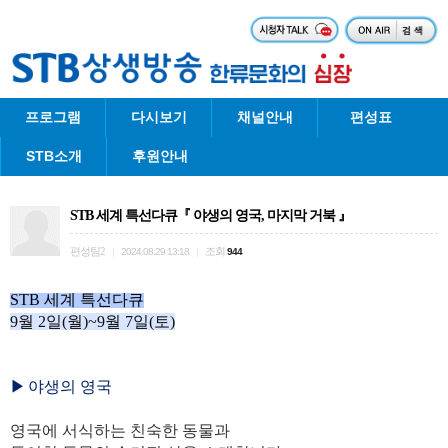
프로그램
다시보기
채널안내
편성표
STB소개
후원안내
STB 세계 특선다큐『 야생의 영국, 마지막 거북 』
편성팀2
조회
|
2024.08.29 13:18
|
944
STB 세계 특선다큐
9월 2
일(월)~9월 7
일(토)
▶
야생의 영국
영국에 서식하는 친숙한 동물과