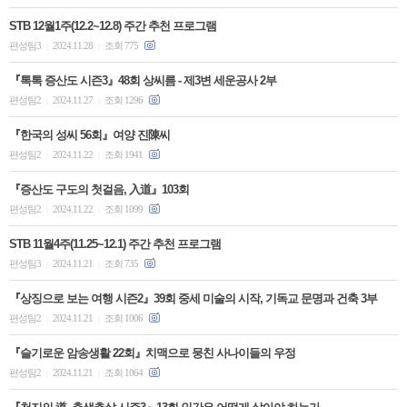
STB 12월1주(12.2~12.8) 주간 추천 프로그램
편성팀3
2024.11.28
조회 775
|
|
『톡톡 증산도 시즌3』48회 상씨름 - 제3변 세운공사 2부
편성팀2
2024.11.27
조회 1296
|
|
『한국의 성씨 56회』여양 진陳씨
편성팀2
2024.11.22
조회 1941
|
|
『증산도 구도의 첫걸음, 入道』103회
편성팀2
2024.11.22
조회 1099
|
|
STB 11월4주(11.25~12.1) 주간 추천 프로그램
편성팀3
2024.11.21
조회 735
|
|
『상징으로 보는 여행 시즌2』39회 중세 미술의 시작, 기독교 문명과 건축 3부
편성팀2
2024.11.21
조회 1006
|
|
『슬기로운 암송생활 22회』치맥으로 뭉친 사나이들의 우정
편성팀2
2024.11.21
조회 1064
|
|