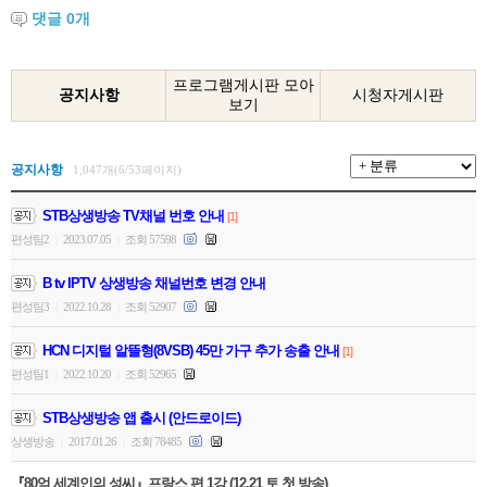
댓글
0
개
프로그램게시판 모아
공지사항
시청자게시판
보기
공지사항
1,047개(6/53페이지)
STB상생방송 TV채널 번호 안내
[1]
편성팀2
2023.07.05
조회 57598
|
|
B tv IPTV 상생방송 채널번호 변경 안내
편성팀3
2022.10.28
조회 52907
|
|
HCN 디지털 알뜰형(8VSB) 45만 가구 추가 송출 안내
[1]
편성팀1
2022.10.20
조회 52965
|
|
STB상생방송 앱 출시 (안드로이드)
상생방송
2017.01.26
조회 78485
|
|
『80억 세계인의 성씨』프랑스 편 1강 (12.21 토 첫 방송)