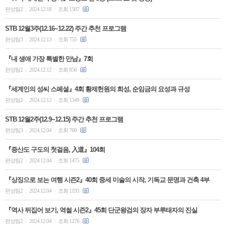
편성팀2
2024.12.18
조회 1587
|
|
STB 12월3주(12.16~12.22) 주간 추천 프로그램
편성팀3
2024.12.13
조회 755
|
|
『내 생애 가장 특별한 만남』7회
편성팀2
2024.12.12
조회 856
|
|
『세계인의 성씨 스페셜』4회 황제헌원의 희성, 순임금의 요성과 규성
편성팀2
2024.12.12
조회 1349
|
|
STB 12월2주(12.9~12.15) 주간 추천 프로그램
편성팀3
2024.12.04
조회 760
|
|
『증산도 구도의 첫걸음, 入道』104회
편성팀2
2024.12.04
조회 1475
|
|
『상징으로 보는 여행 시즌2』40회 중세 미술의 시작, 기독교 문명과 건축 4부
편성팀2
2024.12.04
조회 1193
|
|
『역사 뒤집어 보기, 역썰 시즌2』45회 단군왕검의 장자 부루태자의 진실
편성팀2
2024.12.04
조회 1276
|
|