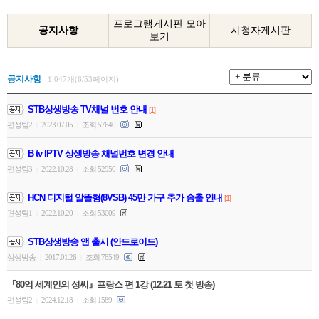
프로그램게시판 모아
공지사항
시청자게시판
보기
공지사항
1,047개(6/53페이지)
STB상생방송 TV채널 번호 안내
[1]
편성팀2
2023.07.05
조회 57640
|
|
B tv IPTV 상생방송 채널번호 변경 안내
편성팀3
2022.10.28
조회 52950
|
|
HCN 디지털 알뜰형(8VSB) 45만 가구 추가 송출 안내
[1]
편성팀1
2022.10.20
조회 53009
|
|
STB상생방송 앱 출시 (안드로이드)
상생방송
2017.01.26
조회 78549
|
|
『80억 세계인의 성씨』프랑스 편 1강 (12.21 토 첫 방송)
편성팀2
2024.12.18
조회 1589
|
|