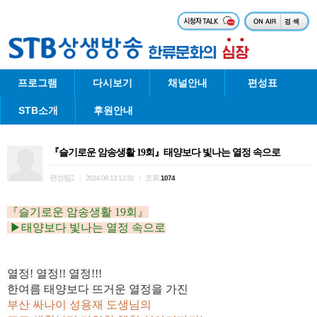
프로그램
다시보기
채널안내
편성표
STB소개
후원안내
『슬기로운 암송생활 19회』태양보다 빛나는 열정 속으로
편성팀2
조회
|
2024.08.13 13:32
|
1074
『
슬기로운 암송생활 19회
』
▶
태양보다 빛나는 열정 속으로
열정! 열정!! 열정!!!
한여름 태양보다 뜨거운 열정을 가진
부산 싸나이 성용재 도생님의