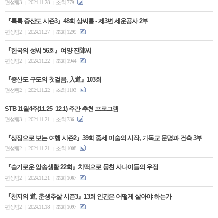
편성팀3
2024.11.28
조회 779
|
|
『톡톡 증산도 시즌3』48회 상씨름 - 제3변 세운공사 2부
편성팀2
2024.11.27
조회 1299
|
|
『한국의 성씨 56회』여양 진陳씨
편성팀2
2024.11.22
조회 1944
|
|
『증산도 구도의 첫걸음, 入道』103회
편성팀2
2024.11.22
조회 1103
|
|
STB 11월4주(11.25~12.1) 주간 추천 프로그램
편성팀3
2024.11.21
조회 736
|
|
『상징으로 보는 여행 시즌2』39회 중세 미술의 시작, 기독교 문명과 건축 3부
편성팀2
2024.11.21
조회 1008
|
|
『슬기로운 암송생활 22회』치맥으로 뭉친 사나이들의 우정
편성팀2
2024.11.21
조회 1067
|
|
『천지의 道, 춘생추살 시즌3』13회 인간은 어떻게 살아야 하는가
편성팀2
2024.11.18
조회 1097
|
|