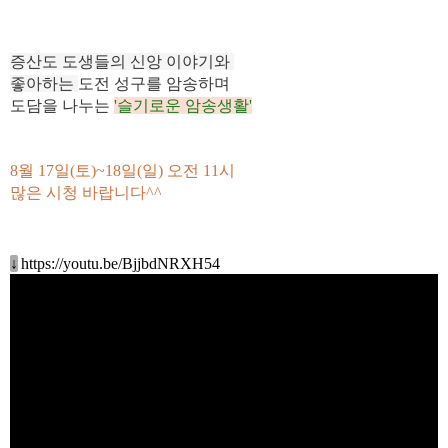
증산도 도생들의 신앙 이야기와
좋아하는
도전 성구를 암송하며
도담을 나누는
'슬기로운 암송생활'
8월 17일(토
)~18일(일)
오전 11시
많은 시청 바랍니다^^
↓
https://youtu.be/BjjbdNRXH54