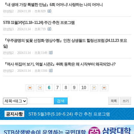
『내 생애 가장 특별한 만남』6회 어머니! 사랑하는 나의 어머니
편성팀2
2024.11.18
조회 829
|
|
STB 11월3주(11.18~11.24) 주간 추천 프로그램
편성팀3
2024.11.14
조회 719
|
|
『우주광명의 빛꽃 선정화 명상수행』인천 상생월드 힐링선포럼 (24.11.23 토요
일)
편성팀2
2024.11.14
조회 1149
|
|
『역사 뒤집어 보기, 역썰 시즌2』44회 동학은 왜 시작부터 왜곡되었나?
편성팀2
2024.11.14
조회 1516
|
|
6
7
8
9
10
목록
쓰기
공지사항
STB 5월4주(5.25~5.31) 주간 추천 프로그램
공지사항
STB 5월3주(5.18~5.24) 주간 추천 프로그램
공지사항
STB 4월마지막주(4.27~5.3) 주간 추천 프로그램
공지사항
STB 4월4주(4.20~4.26) 주간 추천 프로그램
공지사항
STB 4월2주(4.6~4.12) 주간 추천 프로그램