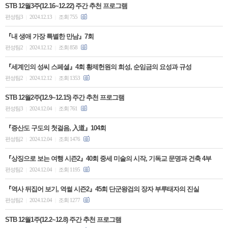
STB 12월3주(12.16~12.22) 주간 추천 프로그램
편성팀3
2024.12.13
조회 755
|
|
『내 생애 가장 특별한 만남』7회
편성팀2
2024.12.12
조회 858
|
|
『세계인의 성씨 스페셜』4회 황제헌원의 희성, 순임금의 요성과 규성
편성팀2
2024.12.12
조회 1353
|
|
STB 12월2주(12.9~12.15) 주간 추천 프로그램
편성팀3
2024.12.04
조회 761
|
|
『증산도 구도의 첫걸음, 入道』104회
편성팀2
2024.12.04
조회 1476
|
|
『상징으로 보는 여행 시즌2』40회 중세 미술의 시작, 기독교 문명과 건축 4부
편성팀2
2024.12.04
조회 1195
|
|
『역사 뒤집어 보기, 역썰 시즌2』45회 단군왕검의 장자 부루태자의 진실
편성팀2
2024.12.04
조회 1277
|
|
STB 12월1주(12.2~12.8) 주간 추천 프로그램