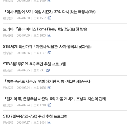
편성팀2
2024.07.30
조회 1469
|
|
『역사 뒤집어 보기, 역썰 시즌2』37회 다시 찾는 국경사(1부)
편성팀2
2024.07.30
조회 1562
|
|
드라마 『홈 파이어스 Home Fires』8월 3일(토) 첫 방송
편성팀2
2024.07.30
조회 1653
|
|
STB 세계 특선다큐『자연사 박물관, 사자 왕국의 낮과 밤』
편성팀2
2024.07.26
조회 1177
|
|
STB 8월1주(7.29~8.4) 주간 추천 프로그램
편성팀3
2024.07.25
조회 935
|
|
『톡톡 증산도 시즌3』44회 애기판 씨름 - 제1변 세운공사
편성팀2
2024.07.24
조회 1676
|
|
『천지의 道, 춘생추살 시즌3』6회 가을 개벽기, 조상과 자손의 관계
편성팀2
2024.07.24
조회 1710
|
|
STB 7월4주(7.22~7.28) 주간 추천 프로그램
편성팀3
2024.07.17
조회 1434
|
|