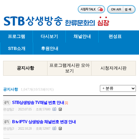
프로그램
다시보기
채널안내
편성표
STB소개
후원안내
프로그램게시판 모아
공지사항
시청자게시판
보기
공지사항
1,047개(10/53페이지)
STB상생방송 TV채널 번호 안내
[1]
편성팀2
2023.07.05
조회 57600
|
|
B tv IPTV 상생방송 채널번호 변경 안내
편성팀3
2022.10.28
조회 52907
|
|