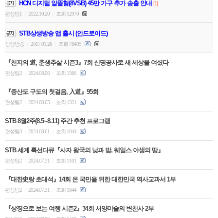
HCN 디지털 알뜰형(8VSB) 45만 가구 추가 송출 안내
[1]
편성팀1
2022.10.20
조회 52970
|
|
STB상생방송 앱 출시 (안드로이드)
상생방송
2017.01.26
조회 78495
|
|
『천지의 道, 춘생추살 시즌3』7회 신명공사로 새 세상을 여셨다
편성팀2
2024.08.06
조회 1566
|
|
『증산도 구도의 첫걸음, 入道』95회
편성팀2
2024.08.05
조회 1321
|
|
STB 8월2주(8.5~8.11) 주간 추천 프로그램
편성팀3
2024.08.01
조회 1044
|
|
STB 세계 특선다큐『사자 왕국의 낮과 밤, 웨일스 야생의 땅』
편성팀2
2024.07.31
조회 1101
|
|
『대한史랑 초대석』14회 온 국민을 위한 대한민국 역사교과서 1부
편성팀2
2024.07.31
조회 1844
|
|
『상징으로 보는 여행 시즌2』34회 서양미술의 변천사 2부