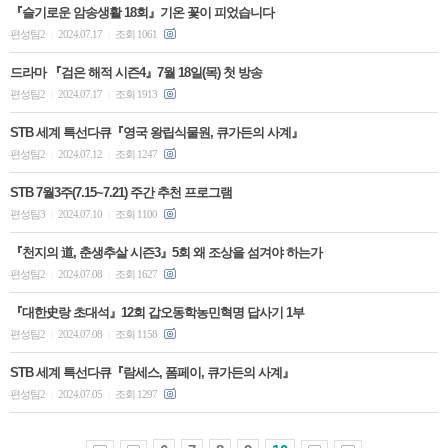
『슬기로운 암송생활 18회』기온 꽃이 피었습니다
편성팀2
2024.07.17
조회 1061
|
|
드라마 『검은 해적 시즌4』7월 18일(목) 첫 방송
편성팀2
2024.07.17
조회 1913
|
|
STB 세계 특선다큐『영국 왕립식물원, 큐가든의 사계』
편성팀2
2024.07.12
조회 1247
|
|
STB 7월3주(7.15~7.21) 주간 추천 프로그램
편성팀3
2024.07.10
조회 1100
|
|
『천지의 道, 춘생추살 시즌3』5회 왜 조상을 섬겨야 하는가
편성팀2
2024.07.08
조회 1627
|
|
『대한史랑 초대석』12회 갑오동학농민혁명 답사기 1부
편성팀2
2024.07.08
조회 1158
|
|
STB 세계 특선다큐『람세스, 폼페이, 큐가든의 사계』
편성팀2
2024.07.05
조회 1297
|
|