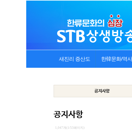
새진리 증산도
한韓문화/역
공지사항
공지사항
1,047개(1/53페이지)