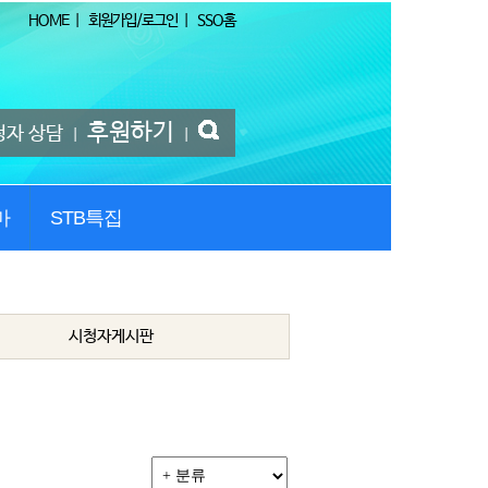
HOME
|
회원가입/로그인
|
SSO홈
후원하기
청자 상담
|
|
마
STB특집
시청자게시판