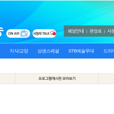
채널안내
편성표
시
|
|
사
지식/교양
상생스페셜
STB예술무대
드라
프로그램게시판 모아보기