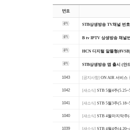
번호
STB상생방송 TV채널 번호
B tv IPTV 상생방송 채
HCN 디지털 알뜰형(8VSB
STB상생방송 앱 출시 (안
1043
[공지사항]
ON AIR 서비스
1042
[새소식]
STB 5월4주(5.2
1041
[새소식]
STB 5월3주(5.1
1040
[새소식]
STB 4월마지막주(4
1039
[새소식]
STB 4월4주(4.2