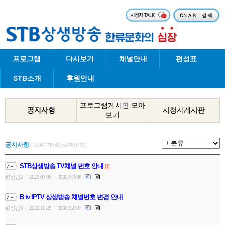
프로그램
다시보기
채널안내
편성표
STB소개
후원안내
프로그램게시판 모아
공지사항
시청자게시판
보기
공지사항
1,047개(49/53페이지)
STB상생방송 TV채널 번호 안내
[1]
편성팀2
2023.07.05
조회 57598
|
|
B tv IPTV 상생방송 채널번호 변경 안내
편성팀3
2022.10.28
조회 52907
|
|