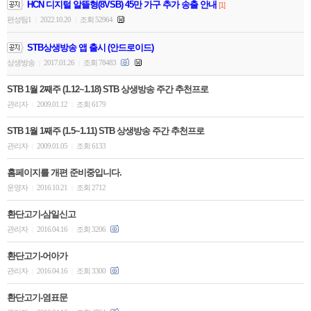
HCN 디지털 알뜰형(8VSB) 45만 가구 추가 송출 안내
[1]
편성팀1
2022.10.20
조회 52964
|
|
STB상생방송 앱 출시 (안드로이드)
상생방송
2017.01.26
조회 78483
|
|
STB 1월 2째주 (1.12~1.18) STB 상생방송 주간 추천프로
관리자
2009.01.12
조회 6179
|
|
STB 1월 1째주 (1.5~1.11) STB 상생방송 주간 추천프로
관리자
2009.01.05
조회 6133
|
|
홈페이지를 개편 준비중입니다.
운영자
2016.10.21
조회 2712
|
|
환단고기-삼일신고
관리자
2016.04.16
조회 3206
|
|
환단고기-어아가
관리자
2016.04.16
조회 3300
|
|
환단고기-염표문