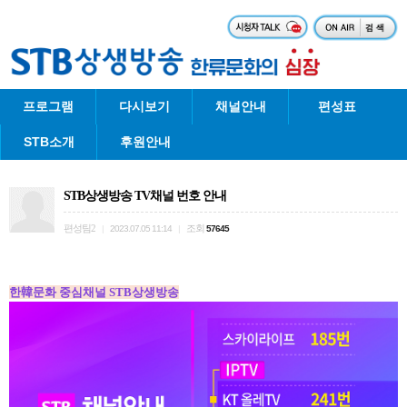
프로그램
다시보기
채널안내
편성표
STB소개
후원안내
STB상생방송 TV채널 번호 안내
편성팀2
조회
|
2023.07.05 11:14
|
57645
한韓문화 중심채널 STB상생방송