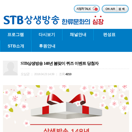
프로그램
다시보기
채널안내
편성표
STB소개
후원안내
STB상생방송 148년 봄맞이 퀴즈 이벤트 당첨자
오삼균
조회
|
2018.04.23 14:39
|
4213