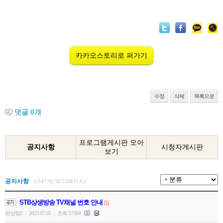
카카오스토리로 퍼가기
수정
삭제
목록으로
댓글
0
개
프로그램게시판 모아
공지사항
시청자게시판
보기
공지사항
1,047개(38/53페이지)
STB상생방송 TV채널 번호 안내
[1]
편성팀2
2023.07.05
조회 57564
|
|