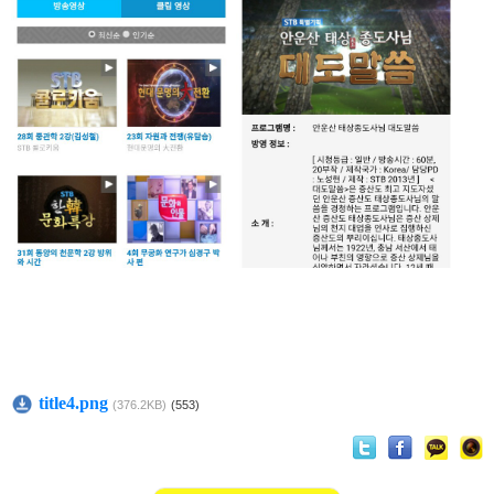
title4.png
(376.2KB)
(553)