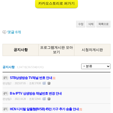
카카오스토리로 퍼가기
수정
삭제
목록으로
댓글
0
개
프로그램게시판 모아
공지사항
시청자게시판
보기
공지사항
1,047개(36/53페이지)
STB상생방송 TV채널 번호 안내
[1]
편성팀2
2023.07.05
조회 57638
|
|
B tv IPTV 상생방송 채널번호 변경 안내
편성팀3
2022.10.28
조회 52945
|
|
HCN 디지털 알뜰형(8VSB) 45만 가구 추가 송출 안내
[1]