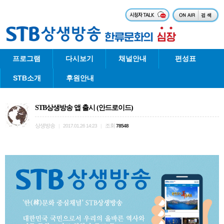
프로그램
다시보기
채널안내
편성표
STB소개
후원안내
STB상생방송 앱 출시 (안드로이드)
상생방송
조회
|
2017.01.26 14:23
|
78548