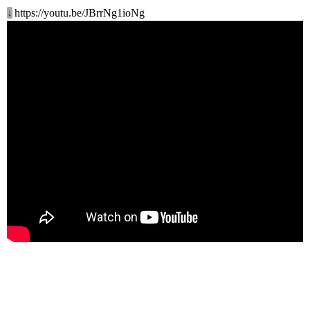
↓
https://youtu.be/JBrrNg1ioNg