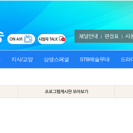
채널안내
편성표
시
|
|
사
지식/교양
상생스페셜
STB예술무대
드라
프로그램게시판 모아보기