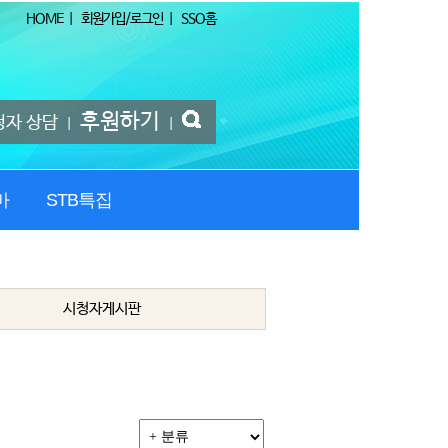
HOME
|
회원가입/로그인
|
SSO홈
후원하기
청자 상담
|
|
마
STB특집
시청자게시판