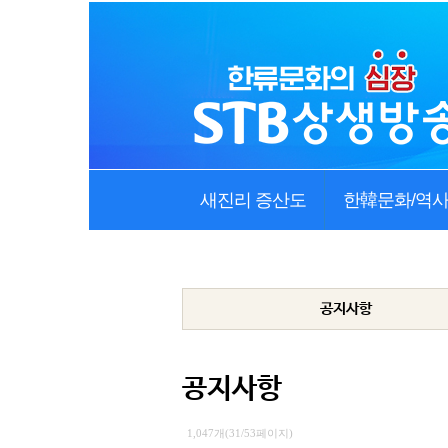
새진리 증산도
한韓문화/역
공지사항
공지사항
1,047개(31/53페이지)