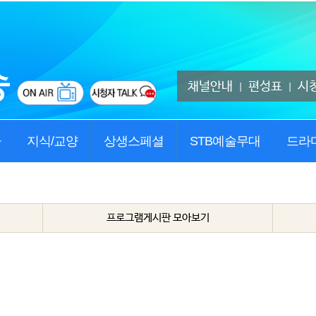
채널안내
편성표
시
|
|
사
지식/교양
상생스페셜
STB예술무대
드라
프로그램게시판 모아보기