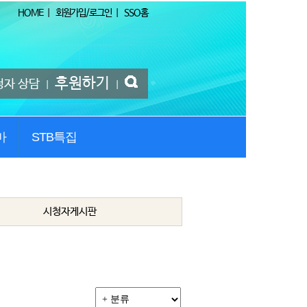
HOME
|
회원가입/로그인
|
SSO홈
후원하기
청자 상담
|
|
마
STB특집
시청자게시판