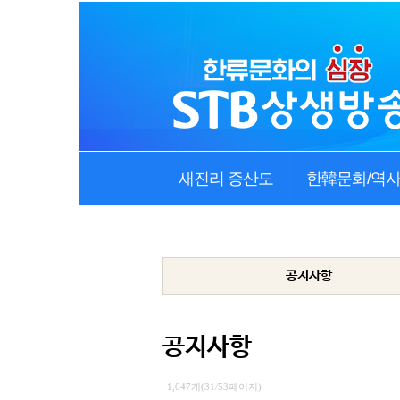
새진리 증산도
한韓문화/역
공지사항
공지사항
1,047개(31/53페이지)