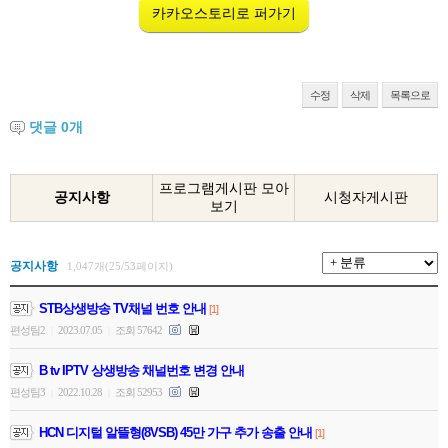
카카오스토리로 퍼가기
수정
삭제
목록으로
댓글
0
개
프로그램게시판 모아
공지사항
시청자게시판
보기
공지사항
1,047개(25/53페이지)
STB상생방송 TV채널 번호 안내
[1]
편성팀2
2023.07.05
조회 57642
|
|
B tv IPTV 상생방송 채널번호 변경 안내
편성팀3
2022.10.28
조회 52953
|
|
HCN 디지털 알뜰형(8VSB) 45만 가구 추가 송출 안내
[1]