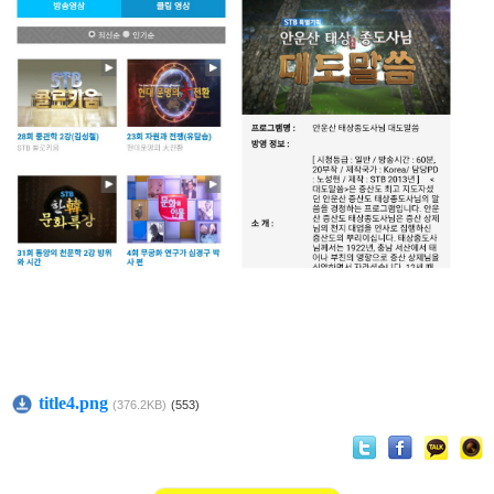
title4.png
(376.2KB)
(553)