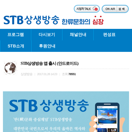
프로그램
다시보기
채널안내
편성표
STB소개
후원안내
STB상생방송 앱 출시 (안드로이드)
상생방송
조회
|
2017.01.26 14:23
|
78551