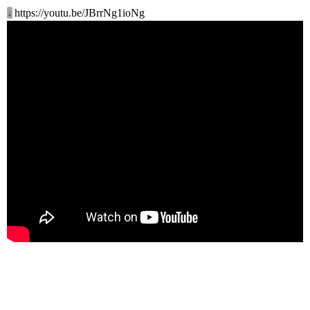
↓
https://youtu.be/JBrrNg1ioNg