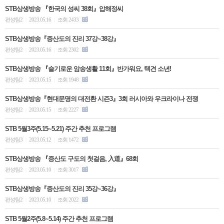
STB상생방송 『한국의 성씨 38회』압해정씨
편성팀2
2023.05.16
조회 2433
|
|
STB상생방송『증산도의 진리 37강~38강』
편성팀2
2023.05.16
조회 2302
|
|
STB상생방송 『슬기로운 암송생활 11회』반가워요, 택견 소년!
편성팀2
2023.05.15
조회 1948
|
|
STB상생방송『현대문명의 대전환 시즌3』3회 러시아와 우크라이나 전쟁
편성팀2
2023.05.15
조회 2227
|
|
STB 5월3주(5.15~5.21) 주간 추천 프로그램
편성팀3
2023.05.12
조회 1472
|
|
STB상생방송 『증산도 구도의 첫걸음, 入道』68회
편성팀2
2023.05.10
조회 3017
|
|
STB상생방송『증산도의 진리 35강~36강』
편성팀2
2023.05.10
조회 2022
|
|
STB 5월2주(5.8~5.14) 주간 추천 프로그램