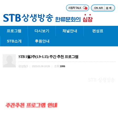
프로그램
다시보기
채널안내
편성표
STB소개
후원안내
STB 1월2주(1.9~1.15) 주간 추천 프로그램
편성팀3
조회
|
2023.01.06 16:26
|
1006