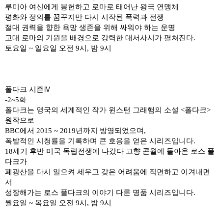
루미아 여신에게 봉헌하고
로마로 태어난 왕국 연맹체
평화와 정의를 꿈꾸지만
다시 시작된 폭력과 전쟁
절대 권력을 향한 욕망
생존을 위해 싸워야 하는 운명
고대 로마의 기원을 배경으로
강력한 대서사시가 펼쳐진다.
토요일 ~ 일요일 오전 9시, 밤 9시
폴다크 시즌
Ⅳ
-2~5화
폴다크는 영국의 세계적인
작가 윈스턴 그래햄의 소설 <폴다크>
원작으로
BBC에서 2015 ~ 2019년까지 방영되었으며,
폭발적인 시청률을 기록하며
큰 호응을 얻은 시리즈입니다.
18세기 후반 미국 독립전쟁에
나갔다 고향 콘월에 돌아온 로스 폴
다크가
폐광산을 다시 일으켜 세우고 갖은 어려움에 직면하고 이겨내면
서
성장해가는 로스 폴다크의
이야기 다룬 명품 시리즈입니다.
월요일 ~ 목요일 오전 9시, 밤 9시