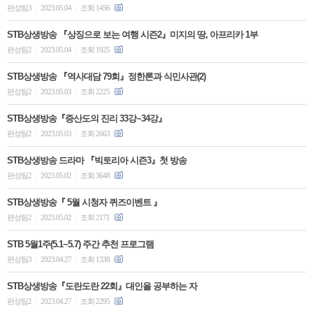
편성팀3
2023.05.04
조회 1456
|
|
STB상생방송 『상징으로 보는 여행 시즌2』미지의 땅, 아프리카 1부
편성팀2
2023.05.04
조회 1925
|
|
STB상생방송 『역사대담 79회』정한론과 식민사관(2)
편성팀2
2023.05.03
조회 2225
|
|
STB상생방송『증산도의 진리 33강~34강』
편성팀2
2023.05.03
조회 2663
|
|
STB상생방송 드라마 『빅토리아 시즌3』첫 방송
편성팀2
2023.05.02
조회 3648
|
|
STB상생방송『 5월 시청자 퀴즈이벤트 』
편성팀2
2023.05.02
조회 2171
|
|
STB 5월1주(5.1~5.7) 주간 추천 프로그램
편성팀3
2023.04.27
조회 1338
|
|
STB상생방송『도란도란 22회』대인을 공부하는 자
편성팀2
2023.04.27
조회 2295
|
|