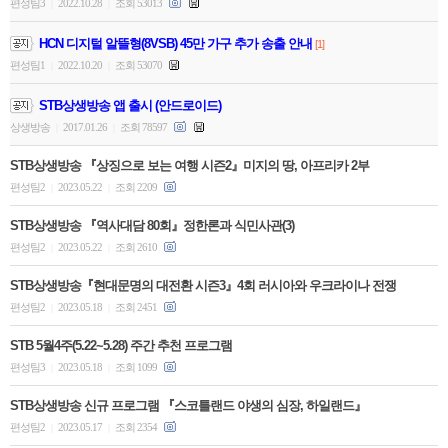
편성팀3
2022.10.28
조회 53013
|
|
HCN 디지털 알뜰형(8VSB) 45만 가구 추가 송출 안내
[1]
편성팀1
2022.10.20
조회 53070
|
|
STB상생방송 앱 출시 (안드로이드)
상생방송
2017.01.26
조회 78597
|
|
STB상생방송 『상징으로 보는 여행 시즌2』미지의 땅, 아프리카 2부
편성팀2
2023.05.22
조회 2209
|
|
STB상생방송 『역사대담 80회』정한론과 식민사관(3)
편성팀2
2023.05.22
조회 2610
|
|
STB상생방송『현대문명의 대전환 시즌3』4회 러시아와 우크라이나 전쟁
편성팀2
2023.05.18
조회 2451
|
|
STB 5월4주(5.22~5.28) 주간 추천 프로그램
편성팀3
2023.05.18
조회 1099
|
|
STB상생방송 신규 프로그램 『스코틀랜드 야생의 심장, 하일랜드』
편성팀2
2023.05.17
조회 2354
|
|