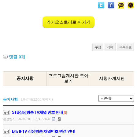
카카오스토리로 퍼가기
수정
삭제
목록으로
댓글
0
개
프로그램게시판 모아
공지사항
시청자게시판
보기
공지사항
1,047개(22/53페이지)
STB상생방송 TV채널 번호 안내
[1]
편성팀2
2023.07.05
조회 57694
|
|
B tv IPTV 상생방송 채널번호 변경 안내