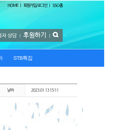
HOME
|
회원가입/로그인
|
SSO홈
후원하기
청자 상담
|
|
마
STB특집
날짜
2023.01.13 15:11