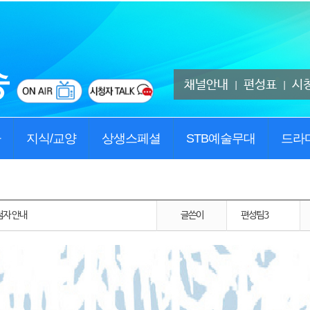
채널안내
편성표
시
|
|
사
지식/교양
상생스페셜
STB예술무대
드라
첨자 안내
글쓴이
편성팀3