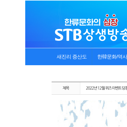
새진리 증산도
한韓문화/역
제목
2022년 12월 퀴즈 이벤트 당