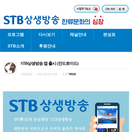
프로그램
다시보기
채널안내
편성표
STB소개
후원안내
STB상생방송 앱 출시 (안드로이드)
상생방송
조회
|
2017.01.26 14:23
|
78528