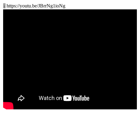
↓
https://youtu.be/JBrrNg1ioNg