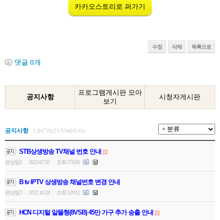
카카오스토리로 퍼가기
수정
삭제
목록으로
댓글
0
개
프로그램게시판 모아
공지사항
시청자게시판
보기
공지사항
1,047개(21/53페이지)
STB상생방송 TV채널 번호 안내
[1]
편성팀2
2023.07.05
조회 57620
|
|
B tv IPTV 상생방송 채널번호 변경 안내
편성팀3
2022.10.28
조회 52932
|
|
HCN 디지털 알뜰형(8VSB) 45만 가구 추가 송출 안내
[1]