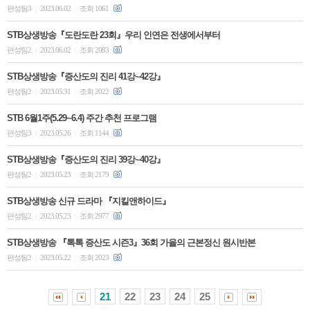
편성팀3
2023.06.02
조회 1061
|
|
STB상생방송『도란도란 23회』우리 인연은 전생에서부터
편성팀2
2023.06.02
조회 2083
|
|
STB상생방송『증산도의 진리 41강~42강』
편성팀2
2023.05.31
조회 2022
|
|
STB 6월1주(5.29~6.4) 주간 추천 프로그램
편성팀3
2023.05.26
조회 1144
|
|
STB상생방송『증산도의 진리 39강~40강』
편성팀2
2023.05.23
조회 2179
|
|
STB상생방송 신규 드라마 『지킬앤하이드』
편성팀2
2023.05.23
조회 2977
|
|
STB상생방송 『톡톡 증산도 시즌3』36회 가을의 근본정신 원시반본
편성팀2
2023.05.22
조회 2023
|
|
21
22
23
24
25