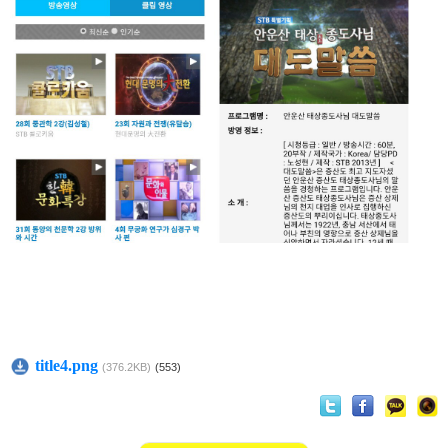
title4.png
(376.2KB)
(553)