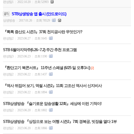
편성팀1
2022.10.20
조회 52993
|
|
STB상생방송 앱 출시 (안드로이드)
상생방송
2017.01.26
조회 78529
|
|
『톡톡 증산도 시즌3』37회 천지공사란 무엇인가?
편성팀2
2023.06.27
조회 1645
|
|
STB 6월마지막주(6.26~7.2) 주간 추천 프로그램
편성팀3
2023.06.23
조회 1190
|
|
『환단고기 북콘서트』 11주년 스페셜 (6/25 일 오후3시)
[2]
편성팀2
2023.06.22
조회 1437
|
|
『역사 뒤집어 보기, 역썰 시즌2』11회 고조선 역사서 신지비사
편성팀2
2023.06.22
조회 1894
|
|
STB상생방송 『슬기로운 암송생활 12회』세상에 이런 기적이!
편성팀2
2023.06.20
조회 1802
|
|
STB상생방송 『상징으로 보는 여행 시즌2』7회 경복궁, 빗장을 열다 1부
편성팀2
2023.06.20
조회 1866
|
|