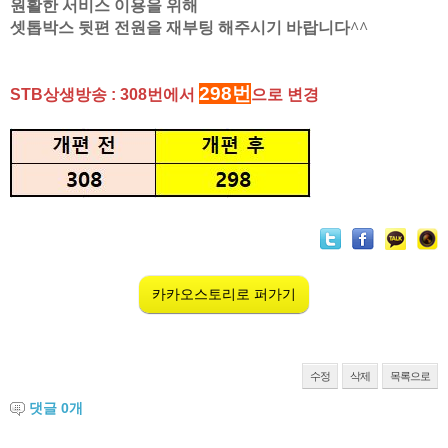
원활한 서비스 이용을 위해
셋톱박스 뒷편 전원을 재부팅 해주시기 바랍니다^^
298번
STB상생방송 :
308번에서
으로
변경
카카오스토리로 퍼가기
수정
삭제
목록으로
댓글
0
개