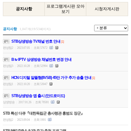
프로그램게시판 모아
공지사항
시청자게시판
보기
공지사항
1,047개(19/53페이지)
STB상생방송 TV채널 번호 안내
[1]
편성팀2
2023.07.05
조회 57672
|
|
B tv IPTV 상생방송 채널번호 변경 안내
편성팀3
2022.10.28
조회 52994
|
|
HCN 디지털 알뜰형(8VSB) 45만 가구 추가 송출 안내
[1]
편성팀1
2022.10.20
조회 53047
|
|
STB상생방송 앱 출시 (안드로이드)
상생방송
2017.01.26
조회 78581
|
|
STB 특선 다큐『대한독립군 총사령관 홍범도 장군』
편성팀2
2023.09.04
조회 1901
|
|
STB 9월1주(9.4~9.10) 주간 추천 프로그램