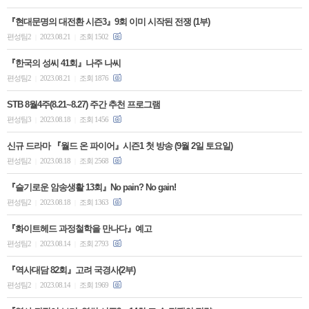
『현대문명의 대전환 시즌3』9회 이미 시작된 전쟁 (1부)
편성팀2
2023.08.21
조회 1502
|
|
『한국의 성씨 41회』나주 나씨
편성팀2
2023.08.21
조회 1876
|
|
STB 8월4주(8.21~8.27) 주간 추천 프로그램
편성팀3
2023.08.18
조회 1456
|
|
신규 드라마 『월드 온 파이어』시즌1 첫 방송 (9월 2일 토요일)
편성팀2
2023.08.18
조회 2568
|
|
『슬기로운 암송생활 13회』No pain? No gain!
편성팀2
2023.08.18
조회 1363
|
|
『화이트헤드 과정철학을 만나다』예고
편성팀2
2023.08.14
조회 2793
|
|
『역사대담 82회』고려 국경사(2부)
편성팀2
2023.08.14
조회 1969
|
|