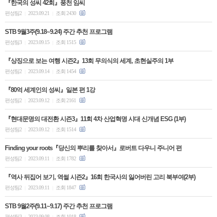
『한국의 성씨 42회』풍천 임씨
편성팀2
2023.09.21
조회 2430
|
|
STB 9월3주(9.18~9.24) 주간 추천 프로그램
편성팀3
2023.09.15
조회 1515
|
|
『상징으로 보는 여행 시즌2』13회 무의식의 세계, 초현실주의 1부
편성팀2
2023.09.14
조회 1454
|
|
『80억 세계인의 성씨』일본 편 1강
편성팀2
2023.09.12
조회 2161
|
|
『현대문명의 대전환 시즌3』11회 4차 산업혁명 시대 신개념 ESG (1부)
편성팀2
2023.09.12
조회 1514
|
|
Finding your roots『당신의 뿌리를 찾아서』로버트 다우니 주니어 편
편성팀2
2023.09.11
조회 1782
|
|
『역사 뒤집어 보기, 역썰 시즌2』16회 한국사의 잃어버린 고리 북부여(2부)
편성팀2
2023.09.11
조회 1847
|
|
STB 9월2주(9.11~9.17) 주간 추천 프로그램
편성팀3
2023.09.08
조회 1018
|
|