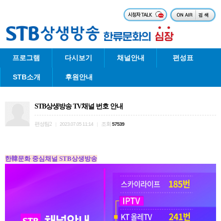
프로그램
다시보기
채널안내
편성표
STB소개
후원안내
STB상생방송 TV채널 번호 안내
편성팀2
조회
|
2023.07.05 11:14
|
57539
한韓문화 중심채널 STB상생방송