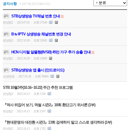
공지사항
1,047개(18/53페이지)
STB상생방송 TV채널 번호 안내
[1]
편성팀2
2023.07.05
조회 57540
|
|
B tv IPTV 상생방송 채널번호 변경 안내
편성팀3
2022.10.28
조회 52843
|
|
HCN 디지털 알뜰형(8VSB) 45만 가구 추가 송출 안내
[1]
편성팀1
2022.10.20
조회 52899
|
|
STB상생방송 앱 출시 (안드로이드)
상생방송
2017.01.26
조회 78404
|
|
STB 10월3주(10.16~10.22) 주간 추천 프로그램
편성팀3
2023.10.13
조회 1550
|
|
『역사 뒤집어 보기, 역썰 시즌2』18회 환단고기 위서론 (1부)
편성팀2
2023.10.13
조회 1597
|
|
『현대문명의 대전환 시즌3』13회 검색하지 말고 스스로 생각하라 (1부)
편성팀2
2023.10.13
조회 1702
|
|