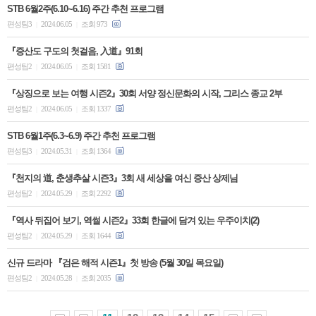
STB 6월2주(6.10~6.16) 주간 추천 프로그램
편성팀3
2024.06.05
조회 973
|
|
『증산도 구도의 첫걸음, 入道』91회
편성팀2
2024.06.05
조회 1581
|
|
『상징으로 보는 여행 시즌2』30회 서양 정신문화의 시작, 그리스 종교 2부
편성팀2
2024.06.05
조회 1337
|
|
STB 6월1주(6.3~6.9) 주간 추천 프로그램
편성팀3
2024.05.31
조회 1364
|
|
『천지의 道, 춘생추살 시즌3』3회 새 세상을 여신 증산 상제님
편성팀2
2024.05.29
조회 2292
|
|
『역사 뒤집어 보기, 역썰 시즌2』33회 한글에 담겨 있는 우주이치(2)
편성팀2
2024.05.29
조회 1644
|
|
신규 드라마 『검은 해적 시즌1』첫 방송 (5월 30일 목요일)
편성팀2
2024.05.28
조회 2035
|
|