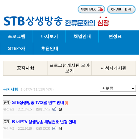
프로그램
다시보기
채널안내
편성표
STB소개
후원안내
프로그램게시판 모아
공지사항
시청자게시판
보기
공지사항
1,047개(11/53페이지)
STB상생방송 TV채널 번호 안내
[1]
편성팀2
2023.07.05
조회 57719
|
|
B tv IPTV 상생방송 채널번호 변경 안내
편성팀3
2022.10.28
조회 53035
|
|