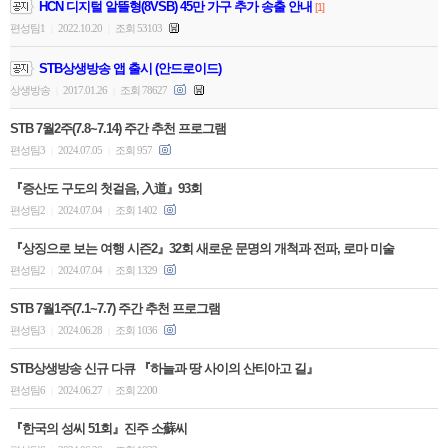
HCN 디지털 알뜰형(8VSB) 45만 가구 추가 송출 안내
[1]
편성팀1
2022.10.20
조회 53103
|
|
STB상생방송 앱 출시 (안드로이드)
상생방송
2017.01.26
조회 78627
|
|
STB 7월2주(7.8~7.14) 주간 추천 프로그램
편성팀3
2024.07.05
조회 957
|
|
『증산도 구도의 첫걸음, 入道』93회
편성팀2
2024.07.04
조회 1402
|
|
『상징으로 보는 여행 시즌2』32회 새로운 문명의 개척과 전파, 로마 미술
편성팀2
2024.07.04
조회 1329
|
|
STB 7월1주(7.1~7.7) 주간 추천 프로그램
편성팀3
2024.06.28
조회 1036
|
|
STB상생방송 신규 다큐 『하늘과 땅 사이의 산티아고 길』
편성팀6
2024.06.27
조회 2200
|
|
『한국의 성씨 51회』진주 소蘇씨