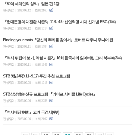
『80억 세계인의 성씨』일본 편 1강
편성팀2
2023.09.12
조회 2163
|
|
『현대문명의 대전환 시즌3』11회 4차 산업혁명 시대 신개념 ESG (1부)
편성팀2
2023.09.12
조회 1514
|
|
Finding your roots『당신의 뿌리를 찾아서』로버트 다우니 주니어 편
편성팀2
2023.09.11
조회 1784
|
|
『역사 뒤집어 보기, 역썰 시즌2』16회 한국사의 잃어버린 고리 북부여(2부)
편성팀2
2023.09.11
조회 1848
|
|
STB 9월2주(9.11~9.17) 주간 추천 프로그램
편성팀3
2023.09.08
조회 1018
|
|
STB상생방송 신규 프로그램 『라이프 사이클 Life Cycles』
편성팀2
2023.09.06
조회 2253
|
|
『역사대담 84회』고려 국경사(4부)
편성팀2
2023.09.06
조회 2167
|
|