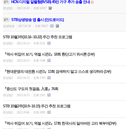
HCN 디지털 알뜰형(8VSB) 45만 가구 추가 송출 안내
[1]
편성팀1
2022.10.20
조회 52917
|
|
STB상생방송 앱 출시 (안드로이드)
상생방송
2017.01.26
조회 78427
|
|
STB 10월3주(10.16~10.22) 주간 추천 프로그램
편성팀3
2023.10.13
조회 1551
|
|
『역사 뒤집어 보기, 역썰 시즌2』18회 환단고기 위서론 (1부)
편성팀2
2023.10.13
조회 1598
|
|
『현대문명의 대전환 시즌3』13회 검색하지 말고 스스로 생각하라 (1부)
편성팀2
2023.10.13
조회 1703
|
|
『증산도 구도의 첫걸음, 入道』76회
편성팀2
2023.10.13
조회 2101
|
|
STB 10월2주(10.9~10.15) 주간 추천 프로그램
편성팀3
2023.10.06
조회 1095
|
|
『역사 뒤집어 보기, 역썰 시즌2』17회 한국사의 잃어버린 고리 북부여(3부)