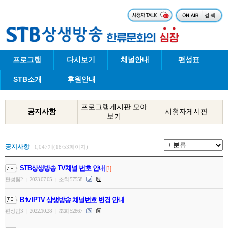
프로그램
다시보기
채널안내
편성표
STB소개
후원안내
프로그램게시판 모아
공지사항
시청자게시판
보기
공지사항
1,047개(18/53페이지)
STB상생방송 TV채널 번호 안내
[1]
편성팀2
2023.07.05
조회 57558
|
|
B tv IPTV 상생방송 채널번호 변경 안내
편성팀3
2022.10.28
조회 52867
|
|