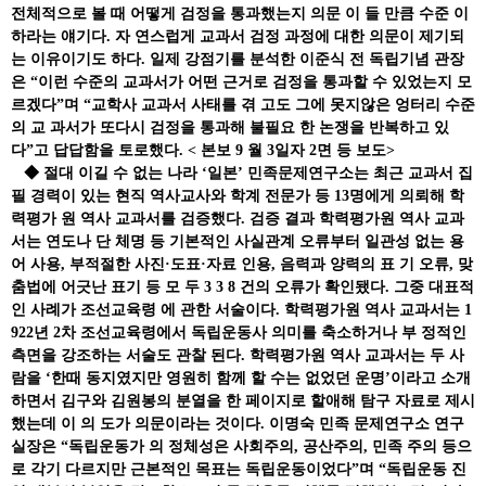
전체적으로 볼 때 어떻게 검정을 통과했는지 의문 이 들 만큼 수준 이
하라는 얘기다. 자 연스럽게 교과서 검정 과정에 대한 의문이 제기되
는 이유이기도 하다. 일제 강점기를 분석한 이준식 전 독립기념 관장
은 “이런 수준의 교과서가 어떤 근거로 검정을 통과할 수 있었는지 모
르겠다”며 “교학사 교과서 사태를 겪 고도 그에 못지않은 엉터리 수준
의 교 과서가 또다시 검정을 통과해 불필요 한 논쟁을 반복하고 있
다”고 답답함을 토로했다. < 본보 9 월 3일자 2면 등 보도>
◆ 절대 이길 수 없는 나라 ‘일본’ 민족문제연구소는 최근 교과서 집
필 경력이 있는 현직 역사교사와 학계 전문가 등 13명에게 의뢰해 학
력평가 원 역사 교과서를 검증했다. 검증 결과 학력평가원 역사 교과
서는 연도나 단 체명 등 기본적인 사실관계 오류부터 일관성 없는 용
어 사용, 부적절한 사진·도표·자료 인용, 음력과 양력의 표 기 오류, 맞
춤법에 어긋난 표기 등 모 두 3 3 8 건의 오류가 확인됐다. 그중 대표적
인 사례가 조선교육령 에 관한 서술이다. 학력평가원 역사 교과서는 1
922년 2차 조선교육령에서 독립운동사 의미를 축소하거나 부 정적인
측면을 강조하는 서술도 관찰 된다. 학력평가원 역사 교과서는 두 사
람을 ‘한때 동지였지만 영원히 함께 할 수는 없었던 운명’이라고 소개
하면서 김구와 김원봉의 분열을 한 페이지로 할애해 탐구 자료로 제시
했는데 이 의 도가 의문이라는 것이다. 이명숙 민족 문제연구소 연구
실장은 “독립운동가 의 정체성은 사회주의, 공산주의, 민족 주의 등으
로 각기 다르지만 근본적인 목표는 독립운동이었다”며 “독립운동 진