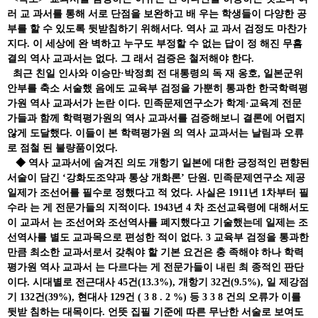
러 교 과서를 통해 서로 단점을 보완하고 배 우는 학생들이 다양한 공
부를 할 수 있도록 뒷받침하기 위해서다. 역사 교 과서 검정도 마찬가
지다. 이 세상에 완 벽하고 누구도 부정할 수 없는 답이 정 해진 무흠
결의 역사 교과서는 없다. 그 래서 검증은 철저해야 한다.
최근 친일 인사와 이승만·박정희 전 대통령의 독 재 옹호, 일본군위
안부를 축소 서술했 음에도 교육부 검정을 가뿐히 통과한 한국학력평
가원 역사 교과서가 논란 이다. 민족문제연구소가 학계·교육계 전문
가들과 함께 학력평가원의 역사 교과서를 검증해보니 결론에 어렵지
않게 도달했다. 이들이 본 학력평가원 의 역사 교과서는 날림과 오류
로 점철 된 불량품이었다.
◆ 역사 교과서에 숨겨진 의도 개항기 일본에 대한 긍정적인 편향된
서술이 담긴 ‘강화도조약과 통상 개화론’ 단원. 민족문제연구소 제공
일제가 조선어를 필수로 정했다고 적 었다. 사실은 1911년 1차부터 필
수라 는 게 전문가들의 지적이다. 1943년 4 차 조선교육령에 대해서도
이 교과서 는 조선어와 조선역사를 폐지했다고 기술했는데 일제는 조
선역사를 별도 교과목으로 편성한 적이 없다. 3 교육부 검정을 통과한
만큼 최소한 교과서로서 갖춰야 할 기본 요건은 충 족해야 하나 학력
평가원 역사 교과서 는 다르다는 게 전문가들이 내린 최 종적인 판단
이다. 시대별로 전근대사 45건(13.3%), 개항기 32건(9.5%), 일 제강점
기 132건(39%), 현대사 129건 ( 3 8 . 2 %) 등 3 3 8 건의 오류가 이를
뒷받 침하는 대목이다. 언뜻 집필 기준에 따른 무난한 서술로 보여도