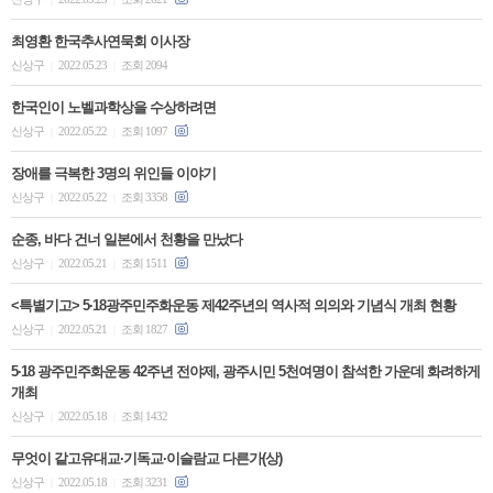
최영환 한국추사연묵회 이사장
신상구
2022.05.23
조회 2094
|
|
한국인이 노벨과학상을 수상하려면
신상구
2022.05.22
조회 1097
|
|
장애를 극복한 3명의 위인들 이야기
신상구
2022.05.22
조회 3358
|
|
순종, 바다 건너 일본에서 천황을 만났다 ​
신상구
2022.05.21
조회 1511
|
|
<특별기고> 5·18광주민주화운동 제42주년의 역사적 의의와 기념식 개최 현황
신상구
2022.05.21
조회 1827
|
|
5·18 광주민주화운동 42주년 전야제, 광주시민 5천여명이 참석한 가운데 화려하게
개최
신상구
2022.05.18
조회 1432
|
|
무엇이 같고유대교·기독교·이슬람교 다른가(상)
신상구
2022.05.18
조회 3231
|
|