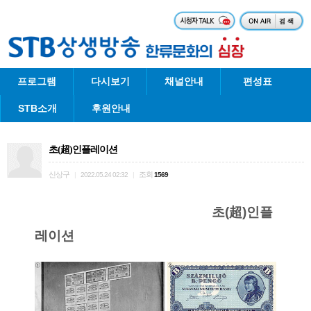
프로그램
다시보기
채널안내
편성표
STB소개
후원안내
초(超)인플레이션
신상구
조회
|
2022.05.24 02:32
|
1569
초(超)인플
레이션