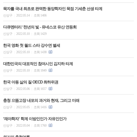
묵자를 국내 최초로 완역한 동양학자인 묵점 기세춘 선생 타계
신상구
2022.05.14
조회 1406
|
|
다큐멘터리 ‘천년의 빛 - 유네스코 유산 연등회
신상구
2022.05.10
조회 1429
|
|
한국 영화 첫 월드 스타 강수연 별세
신상구
2022.05.10
조회 1438
|
|
대한민국의 대표적인 참여시인 김지하 타계
신상구
2022.05.10
조회 1849
|
|
한국 아동 삶의 질 OECD 최하위권
신상구
2022.05.06
조회 1657
|
|
충청 으뜸고장 내포의 과거와 현재, 그리고 미래
신상구
2022.05.05
조회 1416
|
|
‘재야학자’ 학계 이방인인가 자유인인가
신상구
2022.05.04
조회 1760
|
|