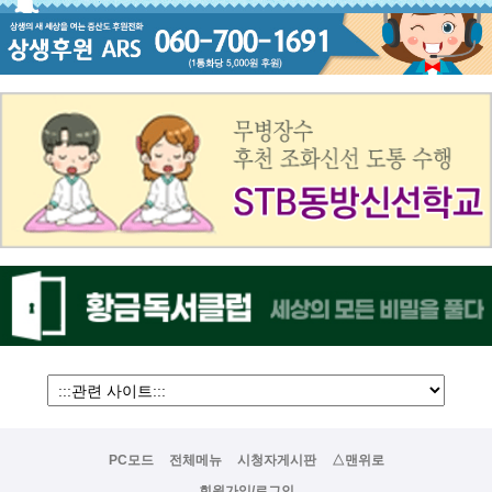
PC모드
전체메뉴
시청자게시판
△맨위로
회원가입/로그인