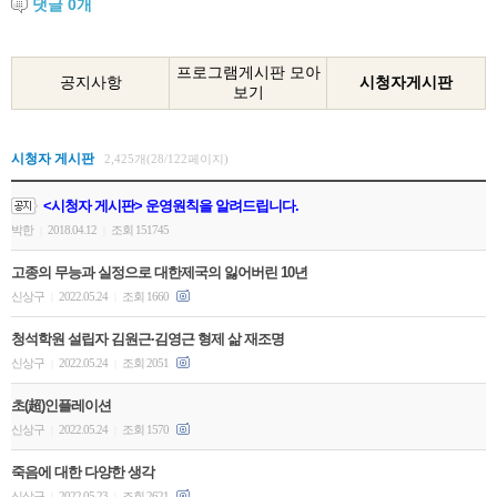
댓글
0
개
프로그램게시판 모아
공지사항
시청자게시판
보기
시청자 게시판
2,425개(28/122페이지)
<시청자 게시판> 운영원칙을 알려드립니다.
박한
2018.04.12
조회 151745
|
|
고종의 무능과 실정으로 대한제국의 잃어버린 10년
신상구
2022.05.24
조회 1660
|
|
청석학원 설립자 김원근·김영근 형제 삶 재조명
신상구
2022.05.24
조회 2051
|
|
초(超)인플레이션
신상구
2022.05.24
조회 1570
|
|
죽음에 대한 다양한 생각
신상구
2022.05.23
조회 2621
|
|