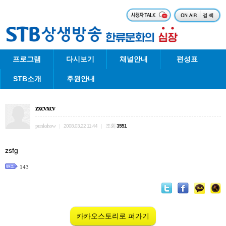
프로그램
다시보기
채널안내
편성표
STB소개
후원안내
zxcvxcv
punkshow
조회
|
2008.03.22 11:44
|
3551
zsfg
143
카카오스토리로 퍼가기