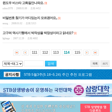
윈도우 비스타 고화질안나와요.
[3]
mbm1978
2008.01.08
조회 4452
|
|
비밀번호 찾기가 어디있는지 모르겠어요,,
[1]
seung
2008.01.02
조회 5313
|
|
고구려 역사기행에서 박작성을 박장성이라고 읽네요?
[1]
lightage
2007.12.28
조회 4692
|
|
111
112
113
114
115
목록
쓰기
공지사항
STB 5월4주(5.25~5.31) 주간 추천 프로그램
공지사항
STB 5월3주(5.18~5.24) 주간 추천 프로그램
공지사항
STB 4월마지막주(4.27~5.3) 주간 추천 프로그램
공지사항
STB 4월4주(4.20~4.26) 주간 추천 프로그램
공지사항
STB 4월2주(4.6~4.12) 주간 추천 프로그램
공지사항
STB 4월1주(3.30~4.5) 주간 추천 프로그램
공지사항
STB 3월4주(3.23~3.29) 주간 추천 프로그램
공지사항
ON AIR 서비스 장애 복구 안내