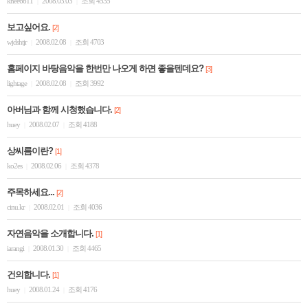
khee6611
2008.03.03
조회 4535
|
|
보고싶어요.
[2]
wjdshtjr
2008.02.08
조회 4703
|
|
홈페이지 바탕음악을 한번만 나오게 하면 좋을텐데요?
[3]
lightage
2008.02.08
조회 3992
|
|
아버님과 함께 시청했습니다.
[2]
huey
2008.02.07
조회 4188
|
|
상씨름이란?
[1]
ko2es
2008.02.06
조회 4378
|
|
주목하세요...
[2]
cinu.kr
2008.02.01
조회 4036
|
|
자연음악을 소개합니다.
[1]
iarangi
2008.01.30
조회 4465
|
|
건의합니다.
[1]
huey
2008.01.24
조회 4176
|
|