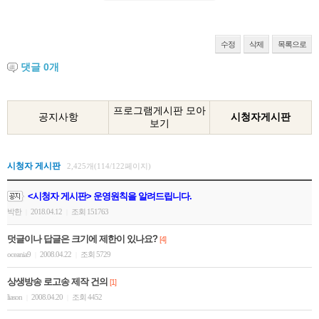
수정
삭제
목록으로
댓글
0
개
프로그램게시판 모아
공지사항
시청자게시판
보기
시청자 게시판
2,425개(114/122페이지)
<시청자 게시판> 운영원칙을 알려드립니다.
박한
2018.04.12
조회 151763
|
|
덧글이나 답글은 크기에 제한이 있나요?
[4]
oceania9
2008.04.22
조회 5729
|
|
상생방송 로고송 제작 건의
[1]
liason
2008.04.20
조회 4452
|
|