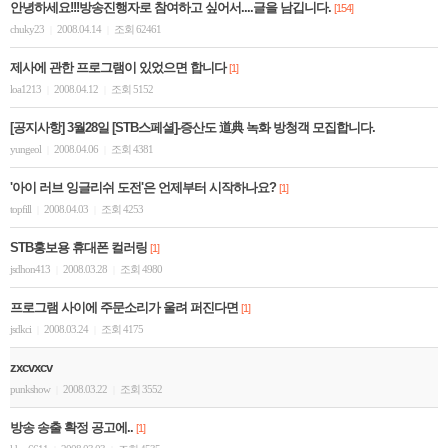
안녕하세요!!!방송진행자로 참여하고 싶어서....글을 남깁니다.
[154]
chuky23
2008.04.14
조회 62461
|
|
제사에 관한 프로그램이 있었으면 합니다
[1]
loa1213
2008.04.12
조회 5152
|
|
[공지사항] 3월28일 [STB스페셜]-증산도 道典 녹화 방청객 모집합니다.
yungeol
2008.04.06
조회 4381
|
|
'아이 러브 잉글리쉬 도전'은 언제부터 시작하나요?
[1]
topfill
2008.04.03
조회 4253
|
|
STB홍보용 휴대폰 컬러링
[1]
jsdhon413
2008.03.28
조회 4980
|
|
프로그램 사이에 주문소리가 울려 퍼진다면
[1]
jsdkci
2008.03.24
조회 4175
|
|
zxcvxcv
punkshow
2008.03.22
조회 3552
|
|
방송 송출 확정 공고에..
[1]